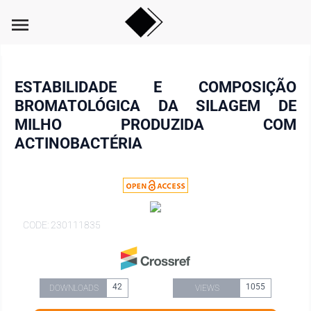
menu
ESTABILIDADE E COMPOSIÇÃO
BROMATOLÓGICA DA SILAGEM DE
MILHO PRODUZIDA COM
ACTINOBACTÉRIA
CODE: 230111835
42
1055
DOWNLOADS
VIEWS