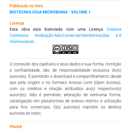
seca), e avaliações químico-bromatológicas. Para o ensaio da
Publicado no livro
estabilidade aeróbica foi coletada uma amostra composta de
BIOTECNOLOGIA MICROBIANA - VOLUME 1
cada tratamento e acondicionada em baldes de polipropileno.
As temperaturas da sala foram monitoradas duas vezes ao
Licença
dia (8:00 h e 18:30 h), durante sete dias. As avaliações
Esta obra está licenciada com uma Licença
Creative
sensoriais apresentaram classificação “Boa a Muito Boa” e
Commons Atribuição-NãoComercial-SemDerivações 4.0
resultados sanitários positivos. Houve diferença significativa
Internacional
.
entre os tratamentos na relação N-NH3/N-Total. Não houve
diferença significativa às variáveis de pH, MS e PMS. Todas as
silagens apresentaram temperatura máxima entre 31ºC e
36ºC, mantendo-se menores do que a temperatura ambiente
O conteúdo dos capítulos e seus dados e sua forma, correção
até aproximadamente 32 horas, a partir de então houve
e confiabilidade, são de responsabilidade exclusiva do(s)
deterioração aeróbica. Os valores da relação N-NH3/N-total
autor(es). É permitido o download e compartilhamento desde
das silagens produzidas com inoculantes podem ser
que pela origem e no formato Acesso Livre (Open Access),
consideradas de boa qualidade. Contudo, a adição de
com os créditos e citação atribuídos ao(s) respectivo(s)
inoculantes à silagem de milho promoveu uma deterioração
autor(es). Não é permitido: alteração de nenhuma forma,
aeróbica mais rápida da mesma. Foram observados menores
catalogação em plataformas de acesso restrito e utilização
teores de matérias secas nas silagens sem inoculantes. O uso
para fins comerciais. O(s) autor(es) mantêm os direitos
dos inoculantes não foram suficientes para melhorar os
autorais do texto.
teores de proteína, digestibilidade e NDT.
PlumX