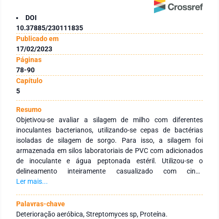
DOI
10.37885/230111835
Publicado em
17/02/2023
Páginas
78-90
Capítulo
5
Resumo
Objetivou-se avaliar a silagem de milho com diferentes
inoculantes bacterianos, utilizando-se cepas de bactérias
isoladas de silagem de sorgo. Para isso, a silagem foi
armazenada em silos laboratoriais de PVC com adicionados
de inoculante e água peptonada estéril. Utilizou-se o
delineamento inteiramente casualizado com cinco
tratamentos e quatro repetições. Após 33 dias de
Ler mais...
fermentação, procedeu-se a análise sensorial e em seguida
foram retiradas as amostras para a análise do nitrogênio
Palavras-chave
amoniacal (N-NH3), pH, MS e PMS (perda total de matéria
Deterioração aeróbica, Streptomyces sp, Proteína.