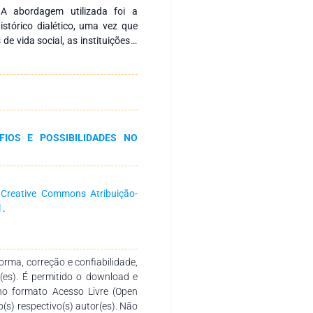
 A abordagem utilizada foi a
istórico dialético, uma vez que
de vida social, as instituições e
o é importante pesquisar suas
ção. Como procedimentos foram
ica, entrevista semiestruturada
gestora e os professores. Com a
ue a escola, campo da pesquisa,
olve ações para que a estudante
FIOS E POSSIBILIDADES NO
es realizadas pela instituição,
so educacional desconhecem as
a estudante no âmbito escolar,
portunizem uma educação com
a
Creative Commons Atribuição-
 inclusão. Nessa perspectiva,
l
.
s objetivos propostos quanto à
r que ainda precisavam de ações
estudante que participou desta
rma, correção e confiabilidade,
r(es). É permitido o download e
no formato Acesso Livre (Open
o(s) respectivo(s) autor(es). Não