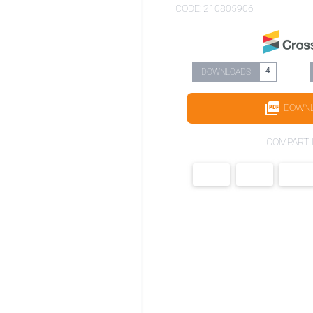
CODE: 210805906
4
DOWNLOADS
DOWN
COMPARTI