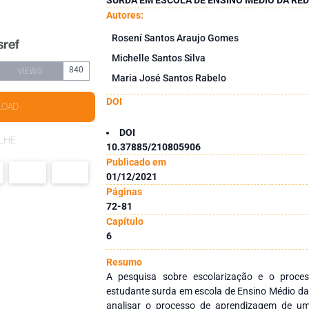
Autores:
Rosení Santos Araujo Gomes
Michelle Santos Silva
840
VIEWS
Maria José Santos Rabelo
DOI
LOAD
DOI
LHE
10.37885/210805906
Publicado em
01/12/2021
Páginas
72-81
Capítulo
6
Resumo
A pesquisa sobre escolarização e o proc
estudante surda em escola de Ensino Médio da 
analisar o processo de aprendizagem de um