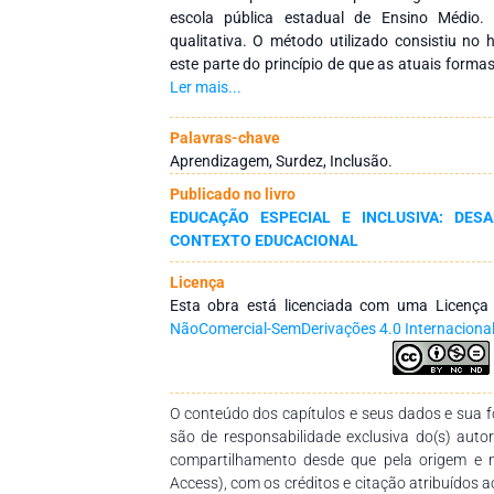
escola pública estadual de Ensino Médio.
qualitativa. O método utilizado consistiu no h
este parte do princípio de que as atuais formas 
os costumes têm origem no passado, por iss
Ler mais...
raízes para compreender sua natureza e fun
utilizadas as técnicas de observação sistemát
Palavras-chave
com a estudante surda e questionários com a 
Aprendizagem, Surdez, Inclusão.
análise e interpretação dos dados conclui-se q
Publicado no livro
constituiu um espaço inclusivo porque desenv
EDUCAÇÃO ESPECIAL E INCLUSIVA: DESA
surda estivesse inserida em todas as atividad
CONTEXTO EDUCACIONAL
contudo, quando os facilitadores do proces
ações que devem ser realizadas para inserir 
Licença
assim como a falta de metodologias que o
Esta obra está licenciada com uma Licenç
equidade, isso constitui um entrave para a
NãoComercial-SemDerivações 4.0 Internaciona
inferimos que os dados obtidos respondem ao
análise do processo, mas foi possível percebe
inclusivas para favorecer a aprendizagem da 
pesquisa.
O conteúdo dos capítulos e seus dados e sua fo
são de responsabilidade exclusiva do(s) auto
compartilhamento desde que pela origem e 
Access), com os créditos e citação atribuídos a