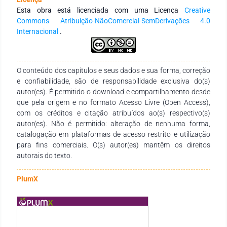
pedagógicas bilíngues, à formação docente especializada e à
Esta obra está licenciada com uma Licença
Creative
consolidação de estratégias pedagógicas comprometidas
Commons Atribuição-NãoComercial-SemDerivações 4.0
com a cultura surda e com as especificidades linguísticas
Internacional
.
desses estudantes. Conclui-se que a inclusão educacional de
surdos na EJA exige não apenas garantias legais, mas
também políticas públicas efetivamente comprometidas com
a equidade linguística, cultural e educacional.
O conteúdo dos capítulos e seus dados e sua forma, correção
e confiabilidade, são de responsabilidade exclusiva do(s)
autor(es). É permitido o download e compartilhamento desde
que pela origem e no formato Acesso Livre (Open Access),
com os créditos e citação atribuídos ao(s) respectivo(s)
autor(es). Não é permitido: alteração de nenhuma forma,
catalogação em plataformas de acesso restrito e utilização
para fins comerciais. O(s) autor(es) mantêm os direitos
autorais do texto.
PlumX