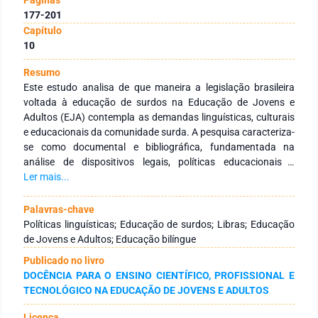
177-201
Capítulo
10
Resumo
Este estudo analisa de que maneira a legislação brasileira
voltada à educação de surdos na Educação de Jovens e
Adultos (EJA) contempla as demandas linguísticas, culturais
e educacionais da comunidade surda. A pesquisa caracteriza-
se como documental e bibliográfica, fundamentada na
análise de dispositivos legais, políticas educacionais e
produções acadêmicas relacionadas à educação de surdos,
Ler mais...
com enfoque nas políticas linguísticas e na perspectiva
bilíngue. Os resultados evidenciam que, embora tenham
Palavras-chave
ocorrido avanços normativos relacionados ao
Políticas linguísticas; Educação de surdos; Libras; Educação
reconhecimento da Língua Brasileira de Sinais (Libras) e à
de Jovens e Adultos; Educação bilíngue
educação bilíngue, persistem limitações estruturais e
Publicado no livro
institucionais que comprometem as condições de
DOCÊNCIA PARA O ENSINO CIENTÍFICO, PROFISSIONAL E
permanência e aprendizagem dos estudantes surdos na EJA.
TECNOLÓGICO NA EDUCAÇÃO DE JOVENS E ADULTOS
Observa-se, ainda, que a efetivação das políticas inclusivas
permanece condicionada à ampliação de práticas
Licença