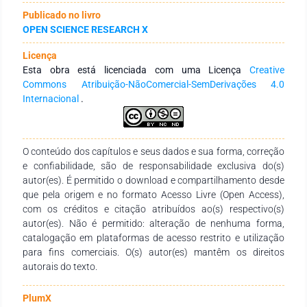
econômico da população, são algumas das razões que
Publicado no livro
incentivam consumidores a se preocuparem com o bem-estar
OPEN SCIENCE RESEARCH X
animal durante o processo produtivo. As pessoas
começaram a questionar como e em que condições os
Licença
alimentos vinham da fazenda para a mesa. As condições em
Esta obra está licenciada com uma Licença
Creative
que os animais são criados, transportados e abatidos
Commons Atribuição-NãoComercial-SemDerivações 4.0
começaram chamar atenção do público que passou exigir
Internacional
.
mais produtos onde as práticas de bem-estar animal estejam
bem consolidadas. O bem-estar animal é uma questão de
preocupação crescente em todo o mundo. Desde 1960, a
Europa lidera as discussões sobre o assunto, onde os seus
O conteúdo dos capítulos e seus dados e sua forma, correção
padrões de bem-estar animal definem os padrões de bem-
e confiabilidade, são de responsabilidade exclusiva do(s)
estar a nível global. O Brasil é um dos maiores produtores e
autor(es). É permitido o download e compartilhamento desde
exportadores de carne suína e tem intensificado esforços
que pela origem e no formato Acesso Livre (Open Access),
para se adequar às novas normas no que diz respeito a
com os créditos e citação atribuídos ao(s) respectivo(s)
criação.
autor(es). Não é permitido: alteração de nenhuma forma,
catalogação em plataformas de acesso restrito e utilização
para fins comerciais. O(s) autor(es) mantêm os direitos
autorais do texto.
PlumX