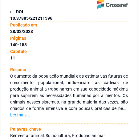
DOI
10.37885/221211596
Publicado em
28/02/2023
Páginas
140-158
Capítulo
11
Resumo
O aumento da população mundial e as estimativas futuras de
crescimento populacional, influenciam as cadeias de
produção animal a trabalharem em sua capacidade máxima
para suprirem as necessidades humanas por alimentos. Os
animais nesses sistemas, na grande maioria das vezes, são
criados de forma intensiva e com poucas práticas de bem-
estar, onde devem produzir carne, leite e ovos mais
Ler mais...
rapidamente e com menos insumos alimentares. Nesse
cenário, a urbanização, a mídia, a influência de organizações
Palavras-chave
da sociedade civil, o aumento da educação e do nível
Bem-estar animal, Suinocultura, Produção animal.