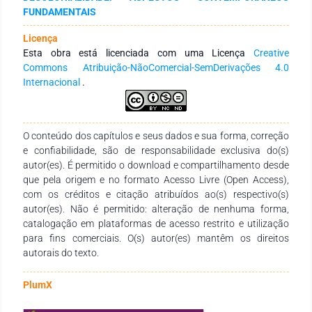
curricular de Filosofia tem um impacto significativo na
FUNDAMENTAIS
construção de condutas afirmativas entre os estudantes,
sobretudo, aqueles pertencentes aos grupos racialmente
Licença
excluídos do discurso acadêmico oficial.
Esta obra está licenciada com uma Licença
Creative
Commons Atribuição-NãoComercial-SemDerivações 4.0
Internacional
.
O conteúdo dos capítulos e seus dados e sua forma, correção
e confiabilidade, são de responsabilidade exclusiva do(s)
autor(es). É permitido o download e compartilhamento desde
que pela origem e no formato Acesso Livre (Open Access),
com os créditos e citação atribuídos ao(s) respectivo(s)
autor(es). Não é permitido: alteração de nenhuma forma,
catalogação em plataformas de acesso restrito e utilização
para fins comerciais. O(s) autor(es) mantêm os direitos
autorais do texto.
PlumX