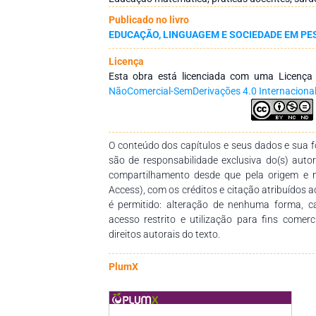
Matemática para surdos como D’Antonio (200
Publicado no livro
Santos e Souza (2013), fundamentado aind
EDUCAÇÃO, LINGUAGEM E SOCIEDADE EM PE
concepção orgânica de Piaget e no interacioni
pesquisa qualitativa de campo a observação p
Licença
concatenados com a discussão teórica, destac
Esta obra está licenciada com uma Licenç
as especificidades da surdez e da língua matern
NãoComercial-SemDerivações 4.0 Internaciona
Libras) dos educandos surdos, sapiência fund
metodologias que atendam as necessidades dest
O conteúdo dos capítulos e seus dados e sua fo
são de responsabilidade exclusiva do(s) auto
compartilhamento desde que pela origem e 
Access), com os créditos e citação atribuídos a
é permitido: alteração de nenhuma forma, 
acesso restrito e utilização para fins comer
direitos autorais do texto.
PlumX