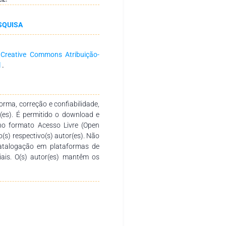
6), Borges e Nogueira (2013),
a na abordagem bilíngue, na
SQUISA
smo de Vygotsky. Utilizou-se na
articipante. Os dados coletados
am a relevância em se conhecer
a
Creative Commons Atribuição-
a (língua de sinais brasileira –
l
.
amental para se pensar e propor
a clientela.
rma, correção e confiabilidade,
r(es). É permitido o download e
no formato Acesso Livre (Open
o(s) respectivo(s) autor(es). Não
catalogação em plataformas de
ciais. O(s) autor(es) mantêm os