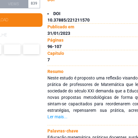
839
VIEWS
DOI
LOAD
10.37885/221211570
Publicado em
31/01/2023
LHE
Páginas
96-107
Capítulo
7
Resumo
Neste estudo é proposto uma reflexão visand
prática de professores de Matemática que l
sociedade do século XXI demanda que a Educ
novas propostas metodológicas de forma q
sintam-se capacitados para reordenarem co
estratégias, repensarem sua prática, acr
softwares, aplicativos, blogs, para assim ser
Ler mais...
processo de aprendizagem, tendo nas tecnologi
o ensino. Iniciou-se com uma pesquisa biblio
Palavras-chave
Matemática como D’Ambrósio (2004), Devlin (
Educação matemática, práticas docentes, surd