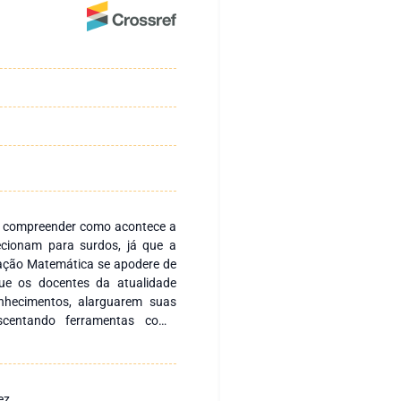
o compreender como acontece a
ecionam para surdos, já que a
ação Matemática se apodere de
ue os docentes da atualidade
nhecimentos, alarguarem suas
escentando ferramentas como
em mediadores, estimuladores no
as um subsidio facilitador para
gráfica de autores da Educação
2009), em autores do ensino da
ez.