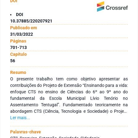
DOI
DOI
10.37885/220207921
Publicado em
31/03/2022
Páginas
701-713
Capítulo
56
Resumo
O presente trabalho tem como objetivo apresentar as
contribuições do Projeto de Extensão “Ensinando para a vida:
enfoque CTS no ensino de Ciências do 6º ao 9º ano do
fundamental da Escola Municipal Lívio Tenório no
Assentamento Tentugal”. Fundamentado teoricamente na
abordagem CTS (Ciência, Tecnologia e Sociedade) o Projeto
desenvolveu intervenções pedagógicas observando os
Ler mais...
princípios dacontextualização, da interdisciplinaridade e da
articulação teoria-prática. Para tanto, foi utilizada a
Palavras-chave
metodologia da problematização com o Arco de Maguerez