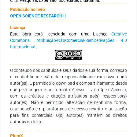
CTS, Pesquisa, Extensão, Sociedade, Cidadania.
segundo a qual, a partir da observação da realidade, é
Publicado no livro
possível identificar pontos-chaves, teorizá-los, propor
OPEN SCIENCE RESEARCH II
soluções e, por fim, retornar à realidade estudada
apresentando propostas para a sua transformação. Nesse
Licença
sentido, foi realizada uma pesquisa com aplicação de
Esta obra está licenciada com uma Licença
Creative
questionários a estudantes, docentes e famílias do
Commons Atribuição-NãoComercial-SemDerivações 4.0
Assentamento Tentugal objetivando identificar os principais
Internacional
.
problemas da comunidade que pudessem ser abordados no
contexto do ensino de ciências. Os dados levantados foram
submetidos a um Grupo Focal composto por esses
segmentos como forma de definir os temas geradores a
O conteúdo dos capítulos e seus dados e sua forma, correção
serem priorizados nodesenvolvimento do Projeto,
e confiabilidade, são de responsabilidade exclusiva do(s)
subsidiando a realização de intervenções no formato de
autor(es). É permitido o download e compartilhamento desde
oficinas pedagógicas que contemplavam atividades teóricas
que pela origem e no formato Acesso Livre (Open Access),
e práticas, numa abordagem contextualizada e
com os créditos e citação atribuídos ao(s) respectivo(s)
interdisciplinar. Com o desenvolvimento dessas ações
autor(es). Não é permitido: alteração de nenhuma forma,
pretendeu-se contribuir para a aprendizagem de ciências na
catalogação em plataformas de acesso restrito e utilização
perspectiva CTS, desenvolvendo, nos estudantes, a
para fins comerciais. O(s) autor(es) mantêm os direitos
consciência da responsabilidade social, pessoal e coletiva,
autorais do texto.
cultural e ambiental no enfrentamento de problemas da
comunidade.
PlumX