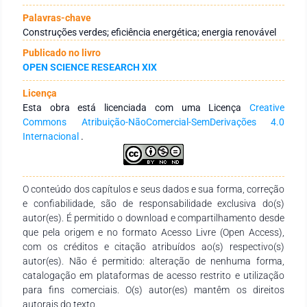
no consumo de 1000 kWh/mês a economia com o uso de
energia solar foi de cerca de 80%, e o consumo anual de
Palavras-chave
11.400,00 kWh reduz a emissão de 280,44 kg de gás
Construções verdes; eficiência energética; energia renovável
carbônico. Portanto, a aplicação da energia solar em
Publicado no livro
edificações é uma alternativa viável para construções mais
OPEN SCIENCE RESEARCH XIX
sustentáveis e conta com uma percepção otimista da
população.
Licença
Esta obra está licenciada com uma Licença
Creative
Commons Atribuição-NãoComercial-SemDerivações 4.0
Internacional
.
O conteúdo dos capítulos e seus dados e sua forma, correção
e confiabilidade, são de responsabilidade exclusiva do(s)
autor(es). É permitido o download e compartilhamento desde
que pela origem e no formato Acesso Livre (Open Access),
com os créditos e citação atribuídos ao(s) respectivo(s)
autor(es). Não é permitido: alteração de nenhuma forma,
catalogação em plataformas de acesso restrito e utilização
para fins comerciais. O(s) autor(es) mantêm os direitos
autorais do texto.