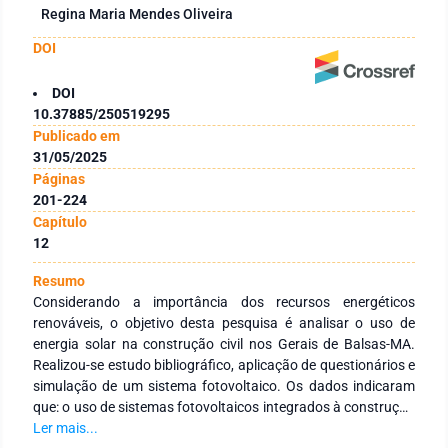
Regina Maria Mendes Oliveira
DOI
DOI
10.37885/250519295
Publicado em
31/05/2025
Páginas
201-224
Capítulo
12
Resumo
Considerando a importância dos recursos energéticos
renováveis, o objetivo desta pesquisa é analisar o uso de
energia solar na construção civil nos Gerais de Balsas-MA.
Realizou-se estudo bibliográfico, aplicação de questionários e
simulação de um sistema fotovoltaico. Os dados indicaram
que: o uso de sistemas fotovoltaicos integrados à construção
ainda é pontual; há alto índice de irradiação solar na região;
Ler mais...