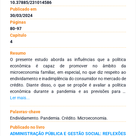
10.37885/231014586
Publicado em
30/03/2024
Páginas
80-97
Capítulo
4
Resumo
O presente estudo aborda as influências que a política
econômica é capaz de promover no âmbito da
microeconomia familiar, em especial, no que diz respeito ao
endividamento e inadimplência do consumidor no mercado de
crédito. Diante disso, o que se propõe é avaliar a política
econômica durante a pandemia e as previsões para a
retomada, bem como realizar um breve levantamento de
Ler mais...
dados acerca da situação de endividamento das famílias e,
ao final, verifica os fatores que podem contribuir para a
Palavras-chave
derrocada financeira da microeconomia familiar. A pesquisa
Endividamento. Pandemia. Crédito. Microeconomia.
consiste em uma análise quantitativa dos fatores do
Publicado no livro
endividamento a partir de fontes bibliográficas e
ADMINISTRAÇÃO PÚBLICA E GESTÃO SOCIAL: REFLEXÕES
documentais. Como resultados, o estudo verifica que a