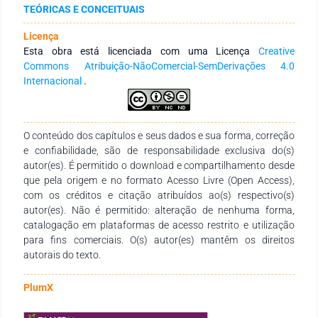
TEÓRICAS E CONCEITUAIS
política econômica durante e posterior ao pico da pandemia
tende a promover políticas sociais, no intuito de estimular o
Licença
consumo. Além disso, os dados do inadimplemento se
Esta obra está licenciada com uma Licença
Creative
mantém nos mesmos patamares de antes da pandemia, o
Commons Atribuição-NãoComercial-SemDerivações 4.0
que indica a continuidade de fatores contributivos, dentre
Internacional
.
estes fatores, estão o desemprego e a diminuição da renda
dos brasileiros, o que deve ser avaliado sob o ponto de vista
da recessão econômica e da política pós-pandemia.Palavras-
chave: Endividamento. Pandemia. Crédito. Microeconomia.
O conteúdo dos capítulos e seus dados e sua forma, correção
e confiabilidade, são de responsabilidade exclusiva do(s)
autor(es). É permitido o download e compartilhamento desde
que pela origem e no formato Acesso Livre (Open Access),
com os créditos e citação atribuídos ao(s) respectivo(s)
autor(es). Não é permitido: alteração de nenhuma forma,
catalogação em plataformas de acesso restrito e utilização
para fins comerciais. O(s) autor(es) mantêm os direitos
autorais do texto.
PlumX