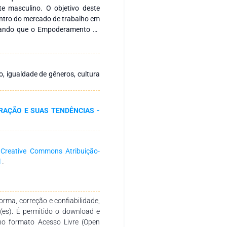
e masculino. O objetivo deste
entro do mercado de trabalho em
trando que o Empoderamento se
 cultura de cada ambiente. Foi
 uma pesquisa feita na base de
d gender equality at work* or
m 149 artigos, além disso foi
 igualdade de gêneros, cultura
s para três mulheres que atuam
 a visão das entrevistadas sobre
ordo com cada entrevistada,
RAÇÃO E SUAS TENDÊNCIAS -
m comum, onde o conceito de
, quando e onde, sem levar em
ou-se que para cada mulher o
ente e no ambiente de trabalho
a
Creative Commons Atribuição-
ltos, ainda assim é necessário
l
.
cia da igualdade dos direitos
rma, correção e confiabilidade,
r(es). É permitido o download e
no formato Acesso Livre (Open