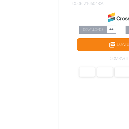
CODE: 210504839
44
DOWNLOADS
DOWN
COMPARTI