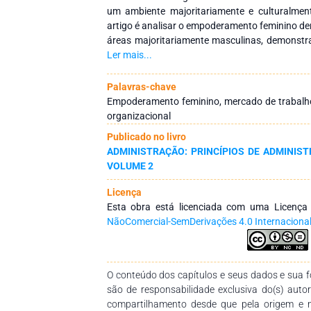
um ambiente majoritariamente e culturalment
artigo é analisar o empoderamento feminino d
áreas majoritariamente masculinas, demons
mostra de diferentes formas de acordo com a
Ler mais...
feita uma análise bibliométrica, por meio de
dados Scopus com os termos: empowerment* an
Palavras-chave
gender inequality at work* que resultaram e
Empoderamento feminino, mercado de trabalho,
aplicado um questionário, com cinco pergunta
organizacional
em cargos e empresas diferentes para verificar
Publicado no livro
a temática. As respostas variaram de ac
ADMINISTRAÇÃO: PRINCÍPIOS DE ADMINIST
ressaltasse que as opiniões têm pontos e
VOLUME 2
empoderamento feminino é fazer o que quiser
consideração as opiniões alheias. Constat
Licença
empoderamento é definido de uma forma difer
Esta obra está licenciada com uma Licenç
almeja-se o reconhecimento com cargos mais a
NãoComercial-SemDerivações 4.0 Internaciona
que a sociedade em geral entenda a importân
entre os gêneros.
O conteúdo dos capítulos e seus dados e sua fo
são de responsabilidade exclusiva do(s) auto
compartilhamento desde que pela origem e 