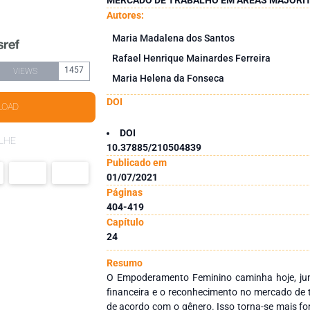
Autores:
Maria Madalena dos Santos
Rafael Henrique Mainardes Ferreira
1457
VIEWS
Maria Helena da Fonseca
DOI
LOAD
DOI
LHE
10.37885/210504839
Publicado em
01/07/2021
Páginas
404-419
Capítulo
24
Resumo
O Empoderamento Feminino caminha hoje, ju
financeira e o reconhecimento no mercado de t
de acordo com o gênero. Isso torna-se mais f