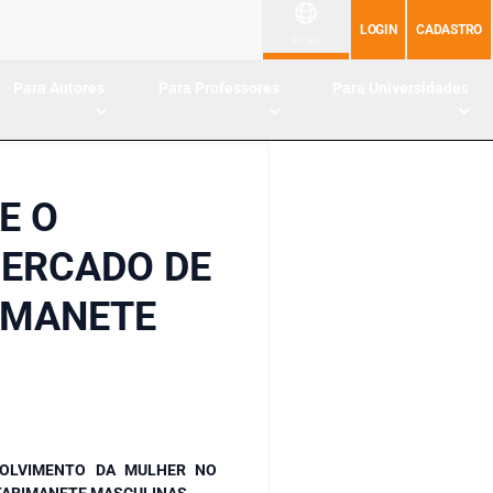
LOGIN
CADASTRO
PT-BR
Para Autores
Para Professores
Para Universidades
E O
ERCADO DE
IMANETE
VOLVIMENTO DA MULHER NO
TARIMANETE MASCULINAS