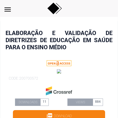
menu
ELABORAÇÃO E VALIDAÇÃO DE
DIRETRIZES DE EDUCAÇÃO EM SAÚDE
PARA O ENSINO MÉDIO
CODE: 200700572
11
884
DOWNLOADS
VIEWS
DOWNLOAD