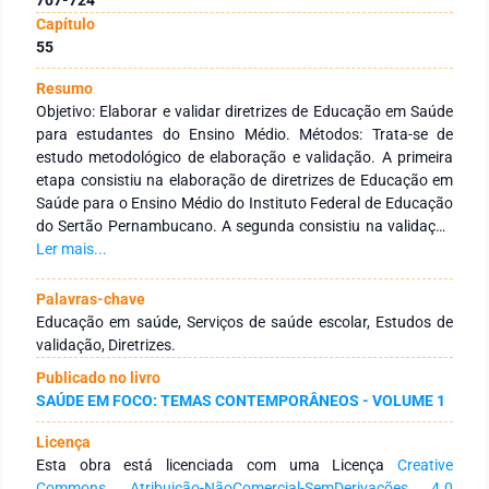
Capítulo
55
Resumo
Objetivo: Elaborar e validar diretrizes de Educação em Saúde
para estudantes do Ensino Médio. Métodos: Trata-se de
estudo metodológico de elaboração e validação. A primeira
etapa consistiu na elaboração de diretrizes de Educação em
Saúde para o Ensino Médio do Instituto Federal de Educação
do Sertão Pernambucano. A segunda consistiu na validação
das diretrizes por 15 juízes para verificar o nível de
Ler mais...
concordância das afirmações. E a terceira, consistiu na
validação semântica das diretrizes. O método Delphi foi
Palavras-chave
utilizado para validação. Resultados: na primeira etapa do
Educação em saúde, Serviços de saúde escolar, Estudos de
estudo foram construídos 79 itens distribuídos em nove
validação, Diretrizes.
eixos. Na etapa de validação de conteúdo, 45 desses itens,
Publicado no livro
distribuídos em oito eixos, foram validados pelos juízes. O
SAÚDE EM FOCO: TEMAS CONTEMPORÂNEOS - VOLUME 1
Eixo Saúde Bucal não foi validado. Nesta etapa, o
instrumento Diretrizes de Educação em Saúde para o Ensino
Licença
Médio foi validado com 91% de concordância dos Juízes
Esta obra está licenciada com uma Licença
Creative
especialistas. Na última etapa de validação semântica, a
Commons Atribuição-NãoComercial-SemDerivações 4.0