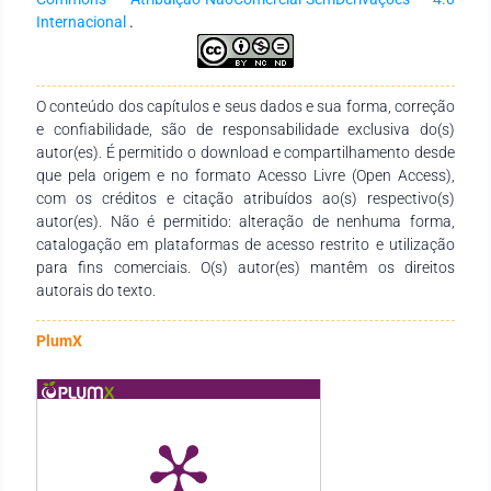
população alvo analisou os aspectos semânticos do
Internacional
.
instrumento e validaram com 96% de consenso. Conclusão:
Este instrumento pode tornar a prática e ações dos
profissionais de saúde dos Institutos Federais de Educação,
no planejamento da Educação em Saúde, mais segura e com
O conteúdo dos capítulos e seus dados e sua forma, correção
base científica.
e confiabilidade, são de responsabilidade exclusiva do(s)
autor(es). É permitido o download e compartilhamento desde
que pela origem e no formato Acesso Livre (Open Access),
com os créditos e citação atribuídos ao(s) respectivo(s)
autor(es). Não é permitido: alteração de nenhuma forma,
catalogação em plataformas de acesso restrito e utilização
para fins comerciais. O(s) autor(es) mantêm os direitos
autorais do texto.
PlumX