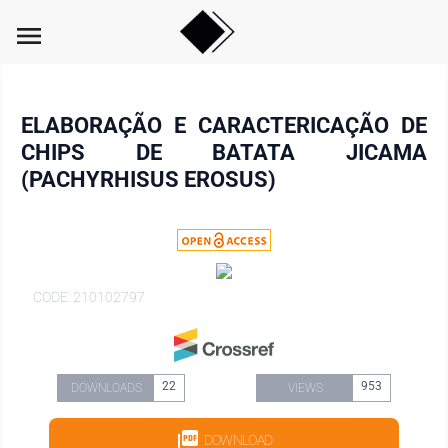
menu
ELABORAÇÃO E CARACTERICAÇÃO DE
CHIPS DE BATATA JICAMA
(PACHYRHISUS EROSUS)
CODE: 210102797
22
953
DOWNLOADS
VIEWS
DOWNLOAD