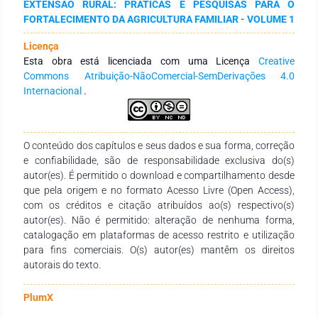
EXTENSÃO RURAL: PRÁTICAS E PESQUISAS PARA O
fácil acesso, objetivou-se desenvolver chips de batata jicama
FORTALECIMENTO DA AGRICULTURA FAMILIAR - VOLUME 1
de maneira saudável, por desidratação. Os chips foram
elaborados com batatas frescas cultivadas no campus
Licença
Uberlândia do IFTM. O processo consistiu de colheita,
Esta obra está licenciada com uma Licença
Creative
higienização, descascamento, fatiamento e processamento:
Commons Atribuição-NãoComercial-SemDerivações 4.0
branqueamento, e desidratação direta (1), desidratação
Internacional
.
osmótica (2) seguida de desidratação em desidratador.
Realizou-se a determinação da composição centesimal
(umidade, cinzas, fibra bruta, proteína, lipídios e carboidratos)
dos chips prontos e da batata in natura. A análise sensorial
O conteúdo dos capítulos e seus dados e sua forma, correção
foi realizada com uso de escala hedônica de 9 pontos, com
e confiabilidade, são de responsabilidade exclusiva do(s)
painel de provadores não treinados. Os teores de lipídios,
autor(es). É permitido o download e compartilhamento desde
fibra bruta, cinzas, proteínas e carboidratos foram
que pela origem e no formato Acesso Livre (Open Access),
influenciados pelos diferentes processamentos aos quais
com os créditos e citação atribuídos ao(s) respectivo(s)
foram submetidos (p<0,01). Na análise sensorial os chips
autor(es). Não é permitido: alteração de nenhuma forma,
obtiveram índice de aceitabilidade acima de 70%, sendo
catalogação em plataformas de acesso restrito e utilização
considerados aceitos pelos provadores e aptos para
para fins comerciais. O(s) autor(es) mantêm os direitos
consumo.
autorais do texto.
PlumX