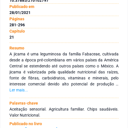
10.37885/210102797
Publicado em
28/01/2021
Páginas
281-296
Capítulo
21
Resumo
A jicama é uma leguminosa da família Fabaceae, cultivada
desde a época pré-colombiana em vários países da América
Central se estendendo até outros países como o México. A
jicama é valorizada pela qualidade nutricional das raízes,
fonte de fibras, carboidratos, vitaminas e minerais, pelo
interesse comercial devido alto potencial de produção e
cultivo em larga escala. Devido às condições climáticas
Ler mais...
favoráveis seu cultivo é possível em quase todas as regiões se
tornando uma importante fonte de nutrientes e renda para
Palavras-chave
agricultura familiar. No Brasil ela é considerada uma Planta
Aceitação sensorial. Agricultura familiar. Chips saudáveis.
Alimentícia Não Convencional (PANC) e pode ser consumida
Valor Nutricional.
crua. Dada a crescente busca no mercado brasileiro por
Publicado no livro
alimentos com alto valor nutricional, qualidade sensorial e de