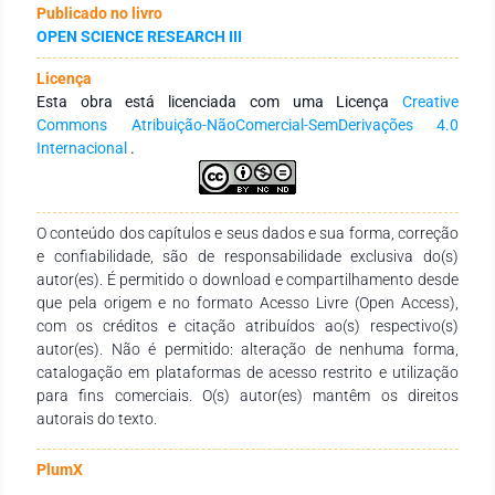
Publicado no livro
with Ch + GPE in most treatments showed microbial
OPEN SCIENCE RESEARCH III
reduction, antioxidant action, and pH below 6.4. Conclusion:
The shelf-life of the pork chops has been increased by at least
Licença
12 d compared to the control samples.
Esta obra está licenciada com uma Licença
Creative
Commons Atribuição-NãoComercial-SemDerivações 4.0
Internacional
.
O conteúdo dos capítulos e seus dados e sua forma, correção
e confiabilidade, são de responsabilidade exclusiva do(s)
autor(es). É permitido o download e compartilhamento desde
que pela origem e no formato Acesso Livre (Open Access),
com os créditos e citação atribuídos ao(s) respectivo(s)
autor(es). Não é permitido: alteração de nenhuma forma,
catalogação em plataformas de acesso restrito e utilização
para fins comerciais. O(s) autor(es) mantêm os direitos
autorais do texto.
PlumX