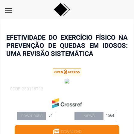
menu
EFETIVIDADE DO EXERCÍCIO FÍSICO NA
PREVENÇÃO DE QUEDAS EM IDOSOS:
UMA REVISÃO SISTEMÁTICA
CODE: 250118713
54
1564
DOWNLOADS
VIEWS
DOWNLOAD