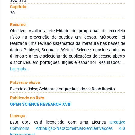
Capítulo
20
Resumo
Objetivo: Avaliar a efetividade de programas de exercício
físico na prevenção de quedas em idosos. Métodos: Foi
realizada uma revisão sistemática da literatura nas bases de
dados PubMed, Scopus e Web of Science, considerando os
últimos 5 anos e selecionando publicações de acesso aberto
disponíveis em português, inglês e espanhol. Resultados: A
análise dos artigos revelou que programas de exercício físico,
Ler mais...
como passos induzidos por perturbações, exercícios
vibratórios, propriocetivos e de fortalecimento muscular,
Palavras-chave
contribuem para a prevenção do risco de quedas em idosos,
Exercício físico; Acidente por quedas; Idoso; Reabilitação
promovendo melhorias no equilíbrio, na marcha, na postura e
Publicado no livro
na coordenação. Conclusão: Programas de exercício físico
OPEN SCIENCE RESEARCH XVIII
estruturado e planeado, contribuem para a prevenção de
quedas em idosos, evitando consequências como
Licença
traumatismos, fraturas e lesões que conduzem à perda de
Esta obra está licenciada com uma Licença
Creative
funcionalidade e autonomia nas atividades de vida diária.
Commons Atribuição-NãoComercial-SemDerivações 4.0
Internacional
.