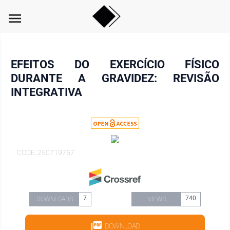
menu
EFEITOS DO EXERCÍCIO FÍSICO
DURANTE A GRAVIDEZ: REVISÃO
INTEGRATIVA
CODE: 250719757
7
740
DOWNLOADS
VIEWS
DOWNLOAD