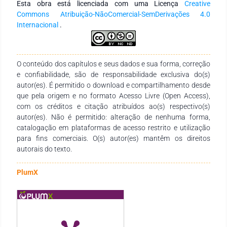
Esta obra está licenciada com uma Licença
Creative
tanto para a saúde materna, como para os desfechos no
Commons Atribuição-NãoComercial-SemDerivações 4.0
parto. Foram incluídas neste estudo modalidades como
Internacional
.
Pilates, yoga, treino aeróbico, fortalecimento muscular e
atividades com recurso à bola suíça, tendo todos
demonstrado impacto positivo. Conclusão: A prática de
Pilates, yoga e exercícios do pavimento pélvico durante a
O conteúdo dos capítulos e seus dados e sua forma, correção
gravidez mostra-se segura e eficaz. Além disso, faltam
e confiabilidade, são de responsabilidade exclusiva do(s)
estudos com protocolos uniformes e seguimento a longo
autor(es). É permitido o download e compartilhamento desde
prazo para consolidar diretrizes clínicas.
que pela origem e no formato Acesso Livre (Open Access),
com os créditos e citação atribuídos ao(s) respectivo(s)
autor(es). Não é permitido: alteração de nenhuma forma,
catalogação em plataformas de acesso restrito e utilização
para fins comerciais. O(s) autor(es) mantêm os direitos
autorais do texto.
PlumX