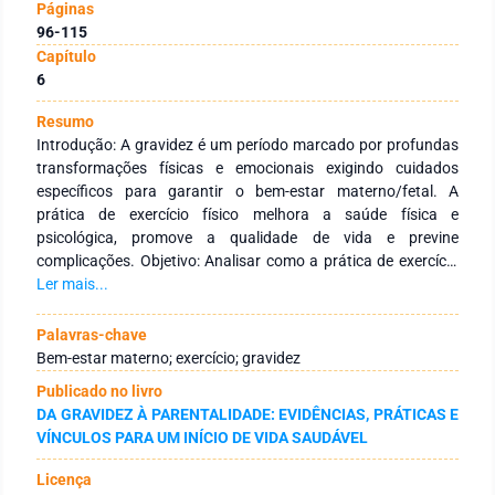
Páginas
96-115
Capítulo
6
Resumo
Introdução: A gravidez é um período marcado por profundas
transformações físicas e emocionais exigindo cuidados
específicos para garantir o bem-estar materno/fetal. A
prática de exercício físico melhora a saúde física e
psicológica, promove a qualidade de vida e previne
complicações. Objetivo: Analisar como a prática de exercício
físico, em especial, os exercícios de pilates, alongamentos e de
Ler mais...
fortalecimento do pavimento pélvico, influenciam a saúde
física e psicológica de mulheres durante a gravidez de baixo
Palavras-chave
risco. Metodologia: Revisão integrativa, na pesquisa e
Bem-estar materno; exercício; gravidez
identificação dos estudos foram utilizadas bases de dados
Publicado no livro
eletrónicas como PUBMED e EBSCOhost, realizada em Abril
DA GRAVIDEZ À PARENTALIDADE: EVIDÊNCIAS, PRÁTICAS E
de 2025, com limitação de idioma em inglês, português e
VÍNCULOS PARA UM INÍCIO DE VIDA SAUDÁVEL
espanhol. Resultados: Segundo as evidências apresentadas
na literatura científica, sustentam que o exercício físico
Licença
durante a gravidez está associado a múltiplos benefícios,