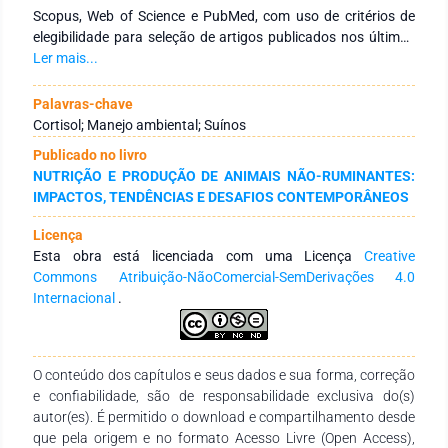
Scopus, Web of Science e PubMed, com uso de critérios de
elegibilidade para seleção de artigos publicados nos últimos
dez anos. Foram selecionados 14 artigos que atenderam a
Ler mais...
esses critérios. Os materiais de enriquecimento mais
utilizados incluíram serragem, correntes de metal e
Palavras-chave
brinquedos de borracha, destacando-se pela acessibilidade e
Cortisol; Manejo ambiental; Suínos
efeito positivo no comportamento dos animais. A coleta de
Publicado no livro
dados foi realizada majoritariamente por punção da veia
NUTRIÇÃO E PRODUÇÃO DE ANIMAIS NÃO-RUMINANTES:
jugular, swab oral e tricograma. O cortisol foi o marcador
IMPACTOS, TENDÊNCIAS E DESAFIOS CONTEMPORÂNEOS
mais avaliado, presente em 60% dos estudos, sendo eficaz na
identificação do estresse. Em 92,86% dos artigos, observou-
Licença
se influência significativa do enriquecimento ambiental, com
Esta obra está licenciada com uma Licença
Creative
redução dos níveis de cortisol, melhora no ganho de peso e
Commons Atribuição-NãoComercial-SemDerivações 4.0
respostas imunológicas mais eficazes. Conclui-se que o
Internacional
.
enriquecimento ambiental contribui de forma relevante para o
bem-estar e saúde dos suínos, reforçando a importância de
práticas sustentáveis e adaptadas à realidade da produção.
O conteúdo dos capítulos e seus dados e sua forma, correção
e confiabilidade, são de responsabilidade exclusiva do(s)
autor(es). É permitido o download e compartilhamento desde
que pela origem e no formato Acesso Livre (Open Access),