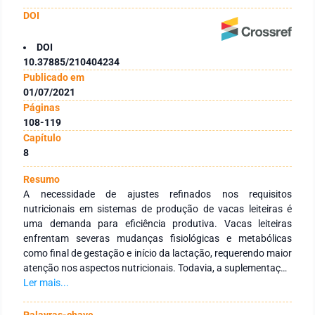
DOI
DOI
10.37885/210404234
Publicado em
01/07/2021
Páginas
108-119
Capítulo
8
Resumo
A necessidade de ajustes refinados nos requisitos
nutricionais em sistemas de produção de vacas leiteiras é
uma demanda para eficiência produtiva. Vacas leiteiras
enfrentam severas mudanças fisiológicas e metabólicas
como final de gestação e início da lactação, requerendo maior
atenção nos aspectos nutricionais. Todavia, a suplementação
de cromo tem sido sugerida para melhorar o metabolismo de
Ler mais...
carboidratos, lipídios e proteínas, assim, conferindo em
potencial uso para vacas leiteiras. Neste contexto, objetivou-
Palavras-chave