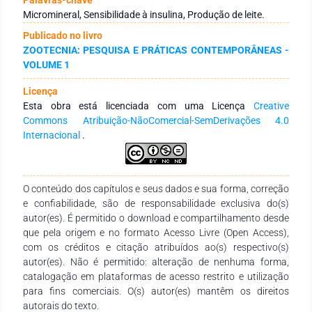
se realizar uma revisão de literatura sobre os efeitos da
Micromineral, Sensibilidade à insulina, Produção de leite.
suplementação de cromo no desempenho produtivo e
Publicado no livro
metabolismo de vacas leiteiras. Portanto, a suplementação
ZOOTECNIA: PESQUISA E PRÁTICAS CONTEMPORÂNEAS -
de cromo parece melhorar a produção de leite sem afetar os
VOLUME 1
constituintes do leite. E aparentemente a suplementação de
cromo reduz a concentração sanguínea de NEFA. Estes
Licença
resultados podem ser explicados por uma possível melhora
Esta obra está licenciada com uma Licença
Creative
do metabolismo da insulina, promovendo aumento de
Commons Atribuição-NãoComercial-SemDerivações 4.0
sensibilidade à insulina no tecido adiposo, consequentemente
Internacional
.
reduzindo a lipólise. O que pode alterar a partição de energia
na glândula mamaria melhorando os processos de síntese do
leite. No entanto, muitos resultados experimentais são
contraditórios na literatura, os quais podem ser explicados
O conteúdo dos capítulos e seus dados e sua forma, correção
por diferentes estágios de lactação, fonte de cromo,
e confiabilidade, são de responsabilidade exclusiva do(s)
condições de estresse, período de suplementação, tipo e teor
autor(es). É permitido o download e compartilhamento desde
de carboidratos na dieta. Assim de fato, um estudo de meta-
que pela origem e no formato Acesso Livre (Open Access),
análise com o banco de dados disponíveis poderia elucidar o
com os créditos e citação atribuídos ao(s) respectivo(s)
real efeito do cromo no desempenho e metabolismo de vacas
autor(es). Não é permitido: alteração de nenhuma forma,
leiteiras.
catalogação em plataformas de acesso restrito e utilização
para fins comerciais. O(s) autor(es) mantêm os direitos
autorais do texto.