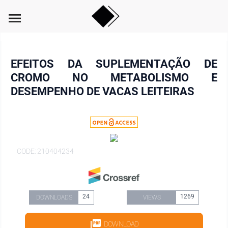
menu
EFEITOS DA SUPLEMENTAÇÃO DE
CROMO NO METABOLISMO E
DESEMPENHO DE VACAS LEITEIRAS
CODE: 210404234
24
1269
DOWNLOADS
VIEWS
DOWNLOAD