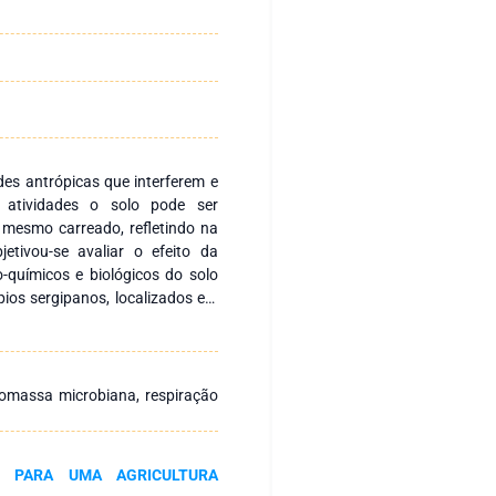
des antrópicas que interferem e
 atividades o solo pode ser
mesmo carreado, refletindo na
etivou-se avaliar o efeito da
o-químicos e biológicos do solo
pios sergipanos, localizados em
radas áreas de cultivo de cana-
do as áreas de vegetação nativa
olo, foram retiradas amostras
ertilidade e microbiológicas,
iomassa microbiana, respiração
spectivamente. Para a coleta de
staladas em cada área das usinas
licação de vinhaça promoveu
S PARA UMA AGRICULTURA
os solos estudados, porém houve