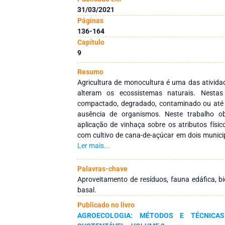
31/03/2021
Páginas
136-164
Capítulo
9
Resumo
Agricultura de monocultura é uma das ativida
alteram os ecossistemas naturais. Nestas
compactado, degradado, contaminado ou até 
ausência de organismos. Neste trabalho obj
aplicação de vinhaça sobre os atributos físic
com cultivo de cana-de-açúcar em dois munici
diferentes biomas. Em cada usina foram compa
Ler mais...
de-açúcar com e sem aplicação de vinhaça, ten
como referência. Para análise física do s
Palavras-chave
indeformadas e para análises químicas de f
Aproveitamento de resíduos, fauna edáfica, b
amostras deformadas de 0-20 cm e 0-10 cm, re
basal.
fauna, 10 armadilhas do tipo pitfalls foram in
Publicado no livro
e permaneceram no campo por 7 dias. A ap
AGROECOLOGIA: MÉTODOS E TÉCNICA
melhoria na maioria das variáveis químicas n