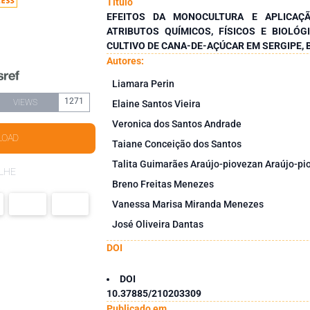
Título
EFEITOS DA MONOCULTURA E APLICAÇ
ATRIBUTOS QUÍMICOS, FÍSICOS E BIOLÓ
CULTIVO DE CANA-DE-AÇÚCAR EM SERGIPE, 
Autores:
Liamara Perin
1271
VIEWS
Elaine Santos Vieira
Veronica dos Santos Andrade
LOAD
Taiane Conceição dos Santos
Talita Guimarães Araújo-piovezan Araújo-pi
LHE
Breno Freitas Menezes
Vanessa Marisa Miranda Menezes
José Oliveira Dantas
DOI
DOI
10.37885/210203309
Publicado em