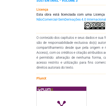
SUSTENTÁVEL - VOLUME 3
redução do teor de Mg+, em relação à área
biomassa e a atividade microbiana foram i
Licença
sistemas de manejo do solo. Os volumes apli
Esta obra está licenciada com uma Licenç
vinhaça ao solo por 9 e 20 anos nas áreas 
NãoComercial-SemDerivações 4.0 Internaciona
melhoria nos atributos microbiológicos .
predominância de formigas e baixa diversida
também não houve diferença na diversida
aplicação de vinhaça. As ações antrópicas nã
O conteúdo dos capítulos e seus dados e sua fo
vegetação cumpram seu papel ecológico na ma
são de responsabilidade exclusiva do(s) auto
Maiores volumes de vinhaça poderiam ser a
compartilhamento desde que pela origem e 
solos, desde que acompanhados de estudos 
Access), com os créditos e citação atribuídos a
provocadas.
é permitido: alteração de nenhuma forma, 
acesso restrito e utilização para fins comer
direitos autorais do texto.
PlumX