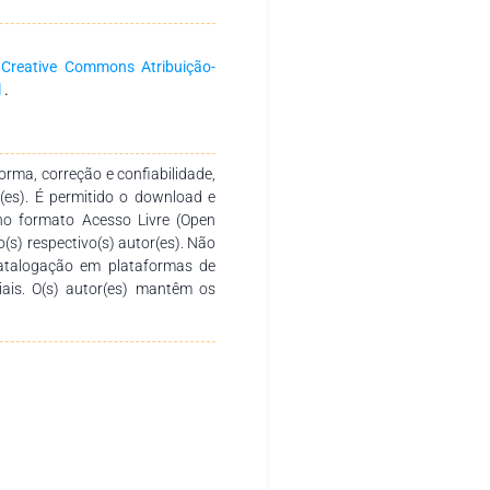
 sem aplicação de vinhaça. A
nfluenciadas pelos diferentes
cados de 40 e 90 mm anuais de
a
Creative Commons Atribuição-
estudadas, não não promoveram
l
.
 Com relação a fauna, houve
de nas áreas das duas usinas e
de entre as áreas com e sem
o permitem que os fragmentos de
rma, correção e confiabilidade,
nutenção das espécies locais.
r(es). É permitido o download e
plicados para melhoria destes
no formato Acesso Livre (Open
para monitorar as alterações
o(s) respectivo(s) autor(es). Não
catalogação em plataformas de
ciais. O(s) autor(es) mantêm os