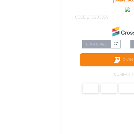
CODE: 210203309
27
DOWNLOADS
DOWN
COMPARTI