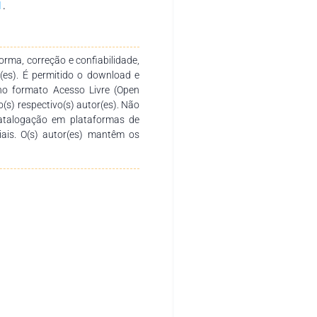
l
.
as significativas, porém com
2O5. Considerações finais: De
a Brachiaria Brizantha cv. MG-5
ea é de 576 kg.ha-1 de P2O5.
rma, correção e confiabilidade,
r(es). É permitido o download e
no formato Acesso Livre (Open
o(s) respectivo(s) autor(es). Não
catalogação em plataformas de
ciais. O(s) autor(es) mantêm os