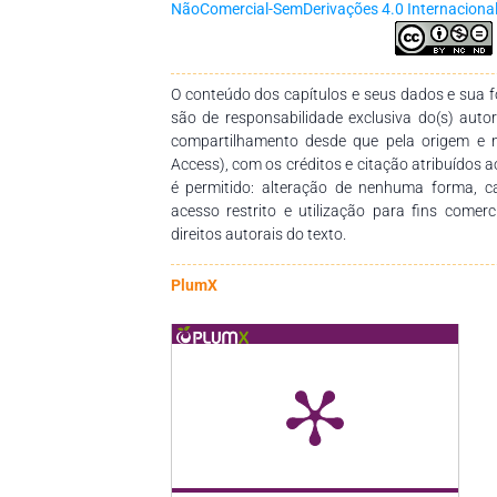
NãoComercial-SemDerivações 4.0 Internaciona
matéria seca também apresentaram respost
dosagens elevadas acima de 600 kg.ha-1 de P
um modo geral, conclui-se que para o manejo d
a dosagem em média requerida por essa gramín
O conteúdo dos capítulos e seus dados e sua fo
são de responsabilidade exclusiva do(s) auto
compartilhamento desde que pela origem e 
Access), com os créditos e citação atribuídos a
é permitido: alteração de nenhuma forma, 
acesso restrito e utilização para fins comer
direitos autorais do texto.
PlumX