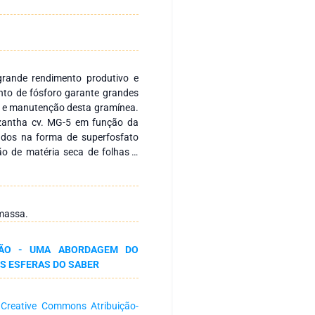
grande rendimento produtivo e
ento de fósforo garante grandes
to e manutenção desta gramínea.
rizantha cv. MG-5 em função da
ados na forma de superfosfato
ão de matéria seca de folhas e
e diâmetro do colmo, cultivadas
o. Métodos: O experimento foi
ação Universidade Federal de
ra, RO. O delineamento amostral
omassa.
m 5 tratamentos sendo eles as
P2O5 e 5 repetições totalizando
NSÃO - UMA ABORDAGEM DO
nificativas com o aumento das
S ESFERAS DO SABER
1 de P2O5 proporcionaram maior
giu o ponto máximo com as doses
etro do colmo aos 60 DAS não
a
Creative Commons Atribuição-
ão às dosagens. Na produção de