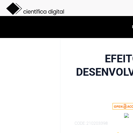
EFEI
DESENVOLV
CODE: 210203398