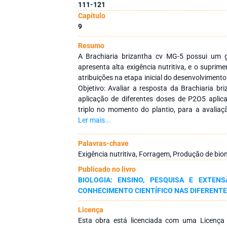
111-121
Capítulo
9
Resumo
A Brachiaria brizantha cv MG-5 possui um 
apresenta alta exigência nutritiva, e o suprim
atribuições na etapa inicial do desenvolvimen
Objetivo: Avaliar a resposta da Brachiaria b
aplicação de diferentes doses de P2O5 aplic
triplo no momento do plantio, para a avaliaç
colmos, altura de planta, número de perfilho 
Ler mais...
em vasos de polietileno em casa de vegetaçã
conduzido na fazenda experimental da Fund
Palavras-chave
Rondônia – Unir, no município de Rolim de Mou
Exigência nutritiva, Forragem, Produção de bi
utilizado foi inteiramente casualizado, co
Publicado no livro
dosagens de 0, 100, 200, 400 e 800 kg ha-1 de 
BIOLOGIA: ENSINO, PESQUISA E EXTE
25 baldes. Resultados: Houve diferenças sig
CONHECIMENTO CIENTÍFICO NAS DIFERENTE
doses de P2O5, as doses de 604 e 606 kg.ha-
número de perfilho, a altura de plantas atin
Licença
de 507 e 541 kg.ha-1 de P2O5. Para o diâm
Esta obra está licenciada com uma Licenç
apresentou influência significativa em relaç