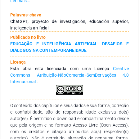
Docencia Universitaria de la Escuela de Posgrado de la
Ler mais...
Universidad Nacional del Altiplano, Puno – Perú. La muestra
se determinó por medio del muestreo no probabilístico por
Palavras-chave
conveniencia, siendo la muestra el total 36 estudiantes del II
ChatGPT, proyecto de investigación, educación superior,
semestre de la Maestría en Investigación y Docencia
inteligencia artificial.
Universitaria de la Escuela de Posgrado de la Universidad
Publicado no livro
Nacional del Altiplano, Puno – Perú, a quienes se realizó la
EDUCAÇÃO E INTELIGÊNCIA ARTIFICIAL: DESAFIOS E
prueba de entrada y salida aplicando la inteligencia artificial
DIÁLOGOS NA CONTEMPORANEIDADE
ChatGpt. Resultados: La adopción de ChatGPT en la
formulación de proyectos de investigación transformó
Licença
drásticamente las competencias de los participantes,
Esta obra está licenciada com uma Licença
Creative
elevando del 2.8% al 80.6% aquellos en nivel alto y eliminando
Commons Atribuição-NãoComercial-SemDerivações 4.0
el nivel bajo post-intervención, demostrando el efecto positivo
Internacional
.
en la formulación de proyectos de investigación con IA.
Conclusión: El ChatGPT influye positivamente en la
formulación de proyectos de investigación científica en la
educación superior universitaria.
O conteúdo dos capítulos e seus dados e sua forma, correção
e confiabilidade, são de responsabilidade exclusiva do(s)
autor(es). É permitido o download e compartilhamento desde
que pela origem e no formato Acesso Livre (Open Access),
com os créditos e citação atribuídos ao(s) respectivo(s)
autor(es). Não é permitido: alteração de nenhuma forma,