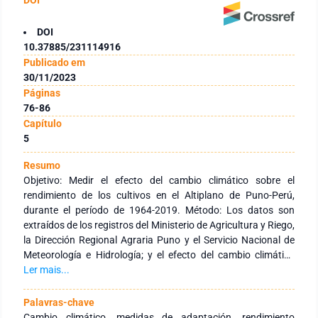
DOI
10.37885/231114916
Publicado em
30/11/2023
Páginas
76-86
Capítulo
5
Resumo
Objetivo: Medir el efecto del cambio climático sobre el
rendimiento de los cultivos en el Altiplano de Puno-Perú,
durante el período de 1964-2019. Método: Los datos son
extraídos de los registros del Ministerio de Agricultura y Riego,
la Dirección Regional Agraria Puno y el Servicio Nacional de
Meteorología e Hidrología; y el efecto del cambio climático
sobre el rendimiento de cultivos ha sido estimado con
Ler mais...
Mínimos Cuadrados Ordinarios bajo el enfoque Ricardiano.
Resultados: Las precipitación y las temperaturas en
Palavras-chave
condiciones óptimas favorecen el rendimiento de los cultivos
Cambio climático, medidas de adaptación, rendimiento