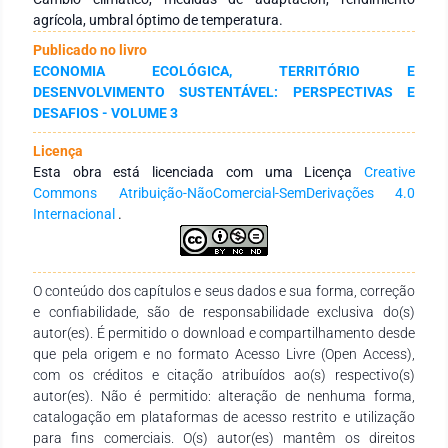
agrícolas, sin embargo, las condiciones climáticas extremas
agrícola, umbral óptimo de temperatura.
afectan negativamente el rendimiento de los cultivos
Publicado no livro
principalmente de la quinua y la papa. Conclusiones. el
ECONOMIA ECOLÓGICA, TERRITÓRIO E
impacto del cambio climático en la agricultura parece variar
DESENVOLVIMENTO SUSTENTÁVEL: PERSPECTIVAS E
con la temperatura y la precipitación en las diferentes
DESAFIOS - VOLUME 3
estaciones. Los impactos del cambio climático son
impulsados por la disminución de las precipitaciones, lo que
Licença
implica que los esfuerzos de adaptación deben apuntar a
Esta obra está licenciada com uma Licença
Creative
variedades y tecnologías de cultivos más resistentes a la
Commons Atribuição-NãoComercial-SemDerivações 4.0
sequía.
Internacional
.
O conteúdo dos capítulos e seus dados e sua forma, correção
e confiabilidade, são de responsabilidade exclusiva do(s)
autor(es). É permitido o download e compartilhamento desde
que pela origem e no formato Acesso Livre (Open Access),
com os créditos e citação atribuídos ao(s) respectivo(s)
autor(es). Não é permitido: alteração de nenhuma forma,
catalogação em plataformas de acesso restrito e utilização
para fins comerciais. O(s) autor(es) mantêm os direitos