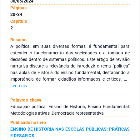
30/05/2024
Páginas
20-34
Capítulo
2
Resumo
A política, em suas diversas formas, é fundamental para
entender o funcionamento das sociedades e a tomada de
decisões dentro de sistemas políticos. Este artigo de revisão
narrativa discute a relevância de introduzir o tema “política”
nas aulas de História do ensino fundamental, destacando a
importância de formar cidadãos informados e críticos. No
contexto brasileiro, a política tem sido marcada por
Ler mais...
mudanças significativas ao longo do tempo, influenciadas
por necessidades de mercado que exigem alterações
Palavras-chave
ideológicas e operacionais. Esta dinâmica demonstra como
Educação política, Ensino de História, Ensino Fundamental,
as formas de sociabilidade humana são apropriadas e
Metodologias ativas, Democracia representativa
alienadas pelo capital. O artigo explora a relação entre
Publicado no livro
política e poder, fundamentada na capacidade de indivíduos
ENSINO DE HISTÓRIA NAS ESCOLAS PÚBLICAS: PRÁTICAS
agirem em concerto para influenciar acontecimentos
E DESAFIOS
históricos. O poder, além de ser a habilidade de agir, envolve a