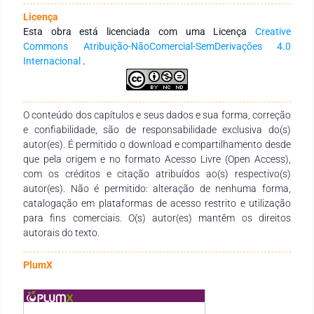
coordenação e colaboração com outros para alcançar
Licença
objetivos comuns. Instituições governamentais, como os três
Esta obra está licenciada com uma Licença
Creative
poderes (Executivo, Legislativo e Judiciário), são essenciais
Commons Atribuição-NãoComercial-SemDerivações 4.0
para exercer o poder político de forma organizada e justa,
Internacional
.
conforme defendido por Montesquieu. Partidos políticos são
apresentados como fundamentais para a democracia
representativa, organizando a competição política e
representando diversos interesses da sociedade. Obras
O conteúdo dos capítulos e seus dados e sua forma, correção
clássicas e autores renomados são sugeridos para
e confiabilidade, são de responsabilidade exclusiva do(s)
aprofundar o entendimento das diferentes dimensões da
autor(es). É permitido o download e compartilhamento desde
política, como institucional, partidária, internacional,
que pela origem e no formato Acesso Livre (Open Access),
identitária, econômica e ambiental. Finalmente, a
com os créditos e citação atribuídos ao(s) respectivo(s)
implementação de metodologias ativas no ensino de política
autor(es). Não é permitido: alteração de nenhuma forma,
nas aulas de História é sugerida para tornar o aprendizado
catalogação em plataformas de acesso restrito e utilização
mais dinâmico e significativo. Exemplos práticos incluem
para fins comerciais. O(s) autor(es) mantêm os direitos
aprendizagem baseada em projetos, debates, simulações,
autorais do texto.
estudos de caso, gamificação, ensino híbrido, rotação por
estações e sala de aula invertida. Essas abordagens
PlumX
desenvolvem competências essenciais como pensamento
crítico, colaboração e cidadania ativa, preparando os alunos
para serem cidadãos informados e participativos.