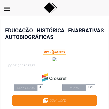
menu
EDUCAÇÃO HISTÓRICA ENARRATIVAS
AUTOBIOGRÁFICAS
CODE: 210303737
4
891
DOWNLOADS
VIEWS
DOWNLOAD