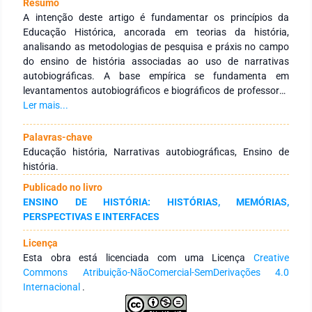
Resumo
A intenção deste artigo é fundamentar os princípios da
Educação Histórica, ancorada em teorias da história,
analisando as metodologias de pesquisa e práxis no campo
do ensino de história associadas ao uso de narrativas
autobiográficas. A base empírica se fundamenta em
levantamentos autobiográficos e biográficos de professores
de história, da educação básica, de forma a interpretar os
Ler mais...
usos dos princípios da educação histórica e os resultados
alcançados em sala de aula na trajetória dos discentes e
Palavras-chave
docentes envolvidos. A educação histórica se apresenta
Educação história, Narrativas autobiográficas, Ensino de
como uma estratégia fundamental para a criação de
história.
contextos educacionais, formais e não formais, escolares e
Publicado no livro
não escolares, necessários diante da realidade presente.
ENSINO DE HISTÓRIA: HISTÓRIAS, MEMÓRIAS,
PERSPECTIVAS E INTERFACES
Licença
Esta obra está licenciada com uma Licença
Creative
Commons Atribuição-NãoComercial-SemDerivações 4.0
Internacional
.