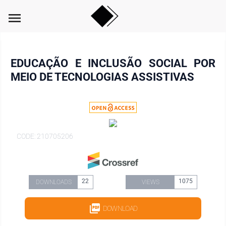
menu
EDUCAÇÃO E INCLUSÃO SOCIAL POR
MEIO DE TECNOLOGIAS ASSISTIVAS
CODE: 210705206
22
1075
DOWNLOADS
VIEWS
DOWNLOAD