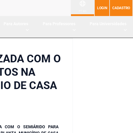
LOGIN
CADASTRO
PT-BR
Para Autores
Para Professores
Para Universidades
ZADA COM O
TOS NA
IO DE CASA
DA COM O SEMIÁRIDO PARA
PLANTA, MUNICÍPIO DE CASA