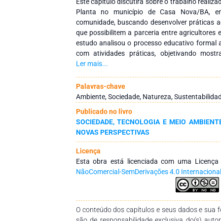
Este capítulo discutirá sobre o trabalho realiz
Planta no município de Casa Nova/BA, e
comunidade, buscando desenvolver práticas ag
que possibilitem a parceria entre agricultores
estudo analisou o processo educativo formal 
com atividades práticas, objetivando most
contextualizada também é um direito para 
Ler mais...
trabalhar a estratégia de integrar a educação
e adultos, foi aproveitar de forma lúdica o
Palavras-chave
transformando por meio da prática de r
Ambiente, Sociedade, Natureza, Sustentabilid
sistematizar e incentivar o aprendizado foi 
Publicado no livro
atividades desenvolvidas na comunidade, c
SOCIEDADE, TECNOLOGIA E MEIO AMBIENT
sensibilização e resultado das atividades pr
NOVAS PERSPECTIVAS
dentro e fora da sala de aula. Os result
desenvolver a Educação Ambiental na prática
Licença
mais um passo para viabilizar o direito d
Esta obra está licenciada com uma Licenç
compartilhando saberes e transformando vida
NãoComercial-SemDerivações 4.0 Internaciona
biodiversidade e o respeito pelo ambiente no 
sustentabilidade local e global.
O conteúdo dos capítulos e seus dados e sua fo
são de responsabilidade exclusiva do(s) auto