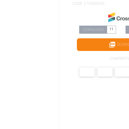
CODE: 210906035
11
DOWNLOADS
DOWN
COMPARTI