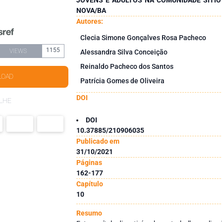
NOVA/BA
Autores:
Clecia Simone Gonçalves Rosa Pacheco
1155
VIEWS
Alessandra Silva Conceição
Reinaldo Pacheco dos Santos
LOAD
Patrícia Gomes de Oliveira
DOI
LHE
DOI
10.37885/210906035
Publicado em
31/10/2021
Páginas
162-177
Capítulo
10
Resumo