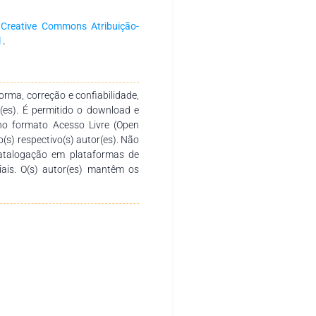
a
Creative Commons Atribuição-
l
.
rma, correção e confiabilidade,
r(es). É permitido o download e
no formato Acesso Livre (Open
o(s) respectivo(s) autor(es). Não
catalogação em plataformas de
ciais. O(s) autor(es) mantêm os