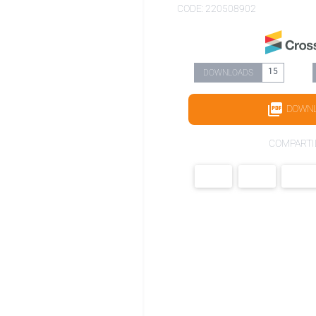
CODE: 220508902
15
DOWNLOADS
DOWN
COMPARTI