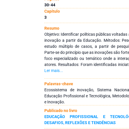
30-44
Capítulo
3
Resumo
Objetivo: Identificar políticas públicas voltad
inovação a partir da Educação. Métodos: Pes
estudo múltiplo de casos, a partir de pesqui
Parte-se do princípio que as inovações são fo
foco especializado ou temático onde a intera
atores. Resultados: Foram identificadas iniciat
de Educação Profissional e Tecnológica
Ler mais...
características para indução a um ecossistem
projetos apresentam atividades integrada
Palavras-chave
enfatizam o empreendedorismo e inovação, a
Ecossistema de inovação, Sistema Naciona
de metodologias ativas e novas abordagens no
Educação Profissional e Tecnológica, Metodol
colaborativo entre os atores na Educação Pro
e Inovação.
condições de estabelecer os alicerces par
Publicado no livro
inovação a partir da Educação.
EDUCAÇÃO PROFISSIONAL E TECNOLÓG
DESAFIOS, REFLEXÕES E TENDÊNCIAS