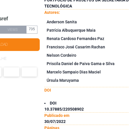
TECNOLÓGICA
Autores:
Anderson Sanita
735
VIEWS
Patrícia Albuquerque Maia
Renata Cardoso Fernandes Paz
LOAD
Francisco José Casarim Rachan
Nelson Cordeiro
LHE
Priscila Daniel de Paiva Gama e Silva
Marcelo Sampaio Dias Maciel
Úrsula Maruyama
DOI
DOI
10.37885/220508902
Publicado em
30/07/2022
Páginas