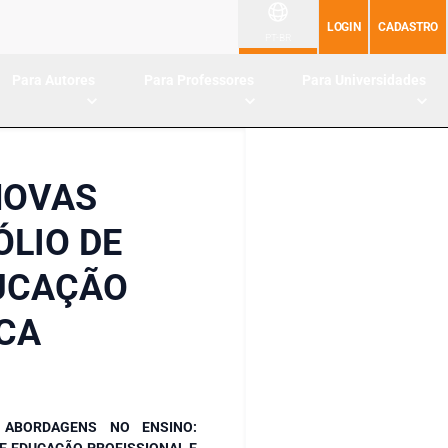
LOGIN
CADASTRO
PT-BR
Para Autores
Para Professores
Para Universidades
NOVAS
ÓLIO DE
DUCAÇÃO
ICA
 ABORDAGENS NO ENSINO:
E EDUCAÇÃO PROFISSIONAL E