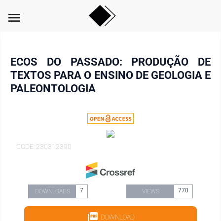
menu
ECOS DO PASSADO: PRODUÇÃO DE
TEXTOS PARA O ENSINO DE GEOLOGIA E
PALEONTOLOGIA
CODE: 230312390
7
770
DOWNLOADS
VIEWS
DOWNLOAD