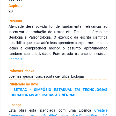
Capítulo
20
Resumo
Atividade desenvolvida foi de fundamental relevância ao
incentivar a produção de textos científicos nas áreas de
Geologia e Paleontologia. O exercício da escrita cientifica
possibilita que os acadêmicos aprendem a expor melhor suas
ideias e compreender melhor o assunto, aprofundando
também sua criatividade. Este estudo trata-se um estudo
descritivo, por meio de pesquisas bibliográficas, onde os
Ler mais...
alunos produziram cerca de 20 textos do tipo poema, poesia e
cordel. Mediante aos textos produzidos, é perceptível que os
Palavras-chave
objetivos foram satisfatoriamente alcançados.
poemas, geociências, escrita cientifica, biologia
Publicado no livro
II SETEAC - SIMPÓSIO ESTADUAL EM TECNOLOGIAS
EDUCACIONAIS APLICADAS ÀS CIÊNCIAS
Licença
Esta obra está licenciada com uma Licença
Creative
Commons Atribuição-NãoComercial-SemDerivações 4.0