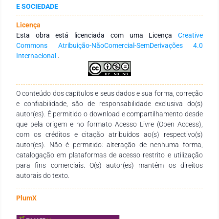
E SOCIEDADE
exercida entre elas. Esta análise, alicerçada na revisão de
literatura nacional e internacional, apresenta achados sobre
Licença
implicações neuropsicológicas e dor crônica e norteia o
Esta obra está licenciada com uma Licença
Creative
estudo final.
Commons Atribuição-NãoComercial-SemDerivações 4.0
Internacional
.
O conteúdo dos capítulos e seus dados e sua forma, correção
e confiabilidade, são de responsabilidade exclusiva do(s)
autor(es). É permitido o download e compartilhamento desde
que pela origem e no formato Acesso Livre (Open Access),
com os créditos e citação atribuídos ao(s) respectivo(s)
autor(es). Não é permitido: alteração de nenhuma forma,
catalogação em plataformas de acesso restrito e utilização
para fins comerciais. O(s) autor(es) mantêm os direitos
autorais do texto.
PlumX