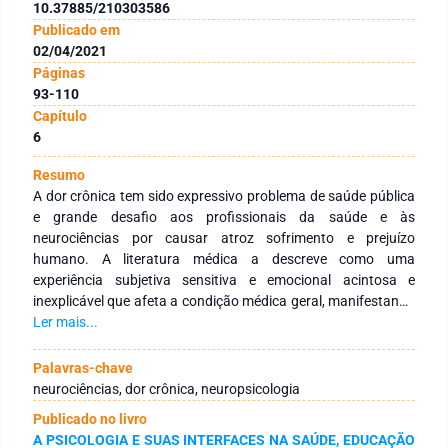
10.37885/210303586
Publicado em
02/04/2021
Páginas
93-110
Capítulo
6
Resumo
A dor crônica tem sido expressivo problema de saúde pública
e grande desafio aos profissionais da saúde e às
neurociências por causar atroz sofrimento e prejuízo
humano. A literatura médica a descreve como uma
experiência subjetiva sensitiva e emocional acintosa e
inexplicável que afeta a condição médica geral, manifestando
sintomas dolorosos, persistentes mesmo após tratamento ou
Ler mais...
na ausência de lesão tecidual. A neurociência demonstra que
a patologia tem oferecido dados importantes acerca da
Palavras-chave
relação entre cérebro e o comportamento. A neuropsicologia
neurociências, dor crônica, neuropsicologia
estuda as bases neurais do comportamento e possui
Publicado no livro
interconexões com a neurologia, psiquiatria e psicologia,
A PSICOLOGIA E SUAS INTERFACES NA SAÚDE, EDUCAÇÃO
despertando grande interesse em conhecer a dinâmica