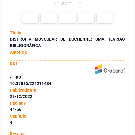
COMPARTILHE
Título
DISTROFIA MUSCULAR DE DUCHENNE: UMA REVISÃO
BIBLIOGRÁFICA
Autor(a):
DOI
DOI
10.37885/221211484
Publicado em
29/12/2022
Páginas
44-56
Capítulo
4
Resumo