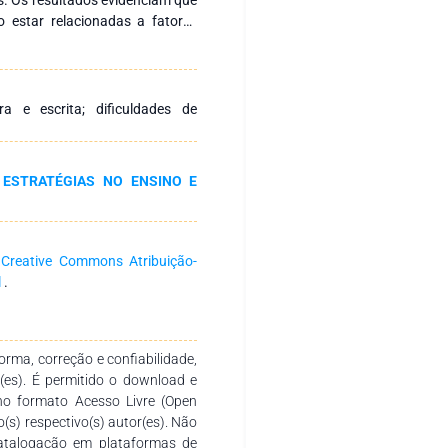
o estar relacionadas a fatores
 outros. Pontua-se que a dislexia
eitura e à escrita e, por isso, é
ara lidar com essa questão ou,
, ela pode estar associada a
ra e escrita; dificuldades de
ndizagem, os quais podem ou não
forma, a escola desempenha um
do. No entanto, para que esse
 ESTRATÉGIAS NO ENSINO E
 que haja políticas públicas que
ssionais qualificados, para ser
o às crianças que enfrentam
embora represente um desafio
a
Creative Commons Atribuição-
ransponível. Com compreensão,
l
.
 articuladas, é possível promover
 disléxicos e garantir-lhes uma
rma, correção e confiabilidade,
r(es). É permitido o download e
no formato Acesso Livre (Open
o(s) respectivo(s) autor(es). Não
catalogação em plataformas de