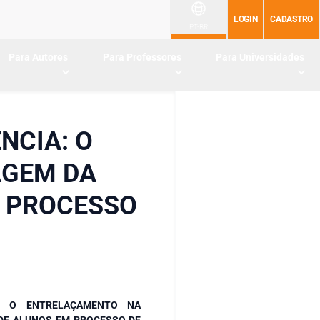
LOGIN
CADASTRO
PT-BR
Para Autores
Para Professores
Para Universidades
NCIA: O
AGEM DA
M PROCESSO
IA: O ENTRELAÇAMENTO NA
 DE ALUNOS EM PROCESSO DE