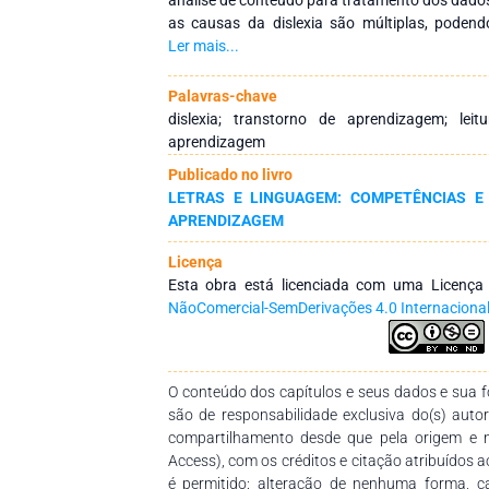
as causas da dislexia são múltiplas, podend
físicos, sociais, emocionais e financeiros, entre
Ler mais...
é um transtorno da aprendizagem relacionado à l
essencial que o professor esteja preparado p
Palavras-chave
pelo menos, para reconhecê-la, além disso
dislexia; transtorno de aprendizagem; leitu
dificuldades ou a outros transtornos de apre
aprendizagem
estar ligados ao ambiente escolar. Dessa 
Publicado no livro
papel fundamental na promoção do aprendiza
LETRAS E LINGUAGEM: COMPETÊNCIAS E
processo ocorra de maneira eficaz, é necessário
APRENDIZAGEM
incentivem a formação e a capacitação de profi
possível oferecer um atendimento adequad
Licença
dificuldades. Conclui-se que a dislexia, 
Esta obra está licenciada com uma Licenç
persistente, não constitui um obstáculo int
NãoComercial-SemDerivações 4.0 Internaciona
preparo profissional e ações interdisciplinares
o desenvolvimento das habilidades dos alunos
trajetória educacional de sucesso e inclusão.
O conteúdo dos capítulos e seus dados e sua fo
são de responsabilidade exclusiva do(s) auto
compartilhamento desde que pela origem e 
Access), com os créditos e citação atribuídos a
é permitido: alteração de nenhuma forma, 