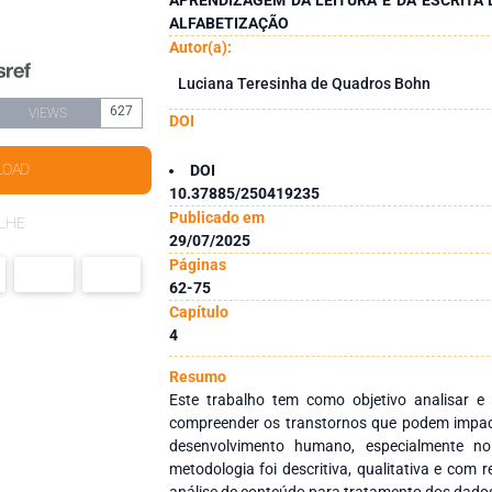
ALFABETIZAÇÃO
Autor(a):
Luciana Teresinha de Quadros Bohn
627
VIEWS
DOI
LOAD
DOI
10.37885/250419235
Publicado em
LHE
29/07/2025
Páginas
62-75
Capítulo
4
Resumo
Este trabalho tem como objetivo analisar e 
compreender os transtornos que podem impac
desenvolvimento humano, especialmente no
metodologia foi descritiva, qualitativa e com r
análise de conteúdo para tratamento dos dado