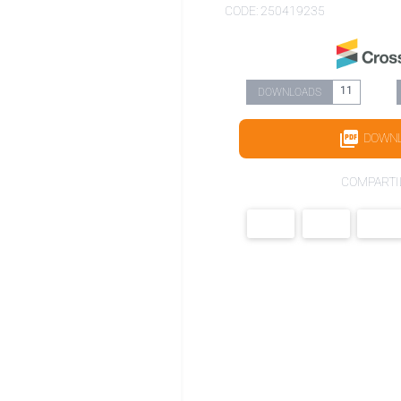
CODE: 250419235
11
DOWNLOADS
DOWN
COMPARTI