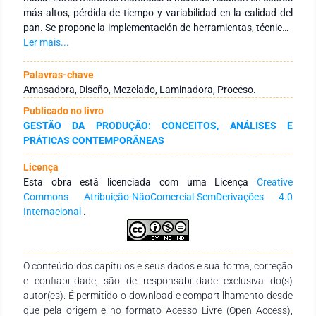
más altos, pérdida de tiempo y variabilidad en la calidad del
pan. Se propone la implementación de herramientas, técnicas
para mejorar la productividad y la calidad del producto final.
Ler mais...
Se realizó un estudio para diseñar una máquina que optimice
el proceso de amasado y laminado, basado en principios de
Palavras-chave
ingeniería mecánica. La meta es mejorar las condiciones de
Amasadora, Diseño, Mezclado, Laminadora, Proceso.
vida de los trabajadores, aumentar la productividad, mejorar
Publicado no livro
la calidad y reducir los costos. Las máquinas laminadoras,
GESTÃO DA PRODUÇÃO: CONCEITOS, ANÁLISES E
esenciales en la panadería, permiten un laminado eficiente de
PRÁTICAS CONTEMPORÂNEAS
la masa, y su demanda está creciendo debido al interés en
productos artesanales de calidad. Estas máquinas se están
Licença
modernizando con innovaciones para satisfacer las
Esta obra está licenciada com uma Licença
Creative
tendencias actuales del consumidor.
Commons Atribuição-NãoComercial-SemDerivações 4.0
Internacional
.
O conteúdo dos capítulos e seus dados e sua forma, correção
e confiabilidade, são de responsabilidade exclusiva do(s)
autor(es). É permitido o download e compartilhamento desde
que pela origem e no formato Acesso Livre (Open Access),