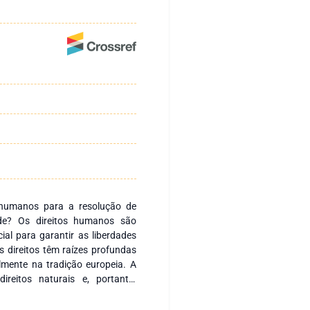
s humanos para a resolução de
dade? Os direitos humanos são
al para garantir as liberdades
s direitos têm raízes profundas
almente na tradição europeia. A
reitos naturais e, portanto,
que ponto podemos impor esses
omo legítimos? O desafio surge