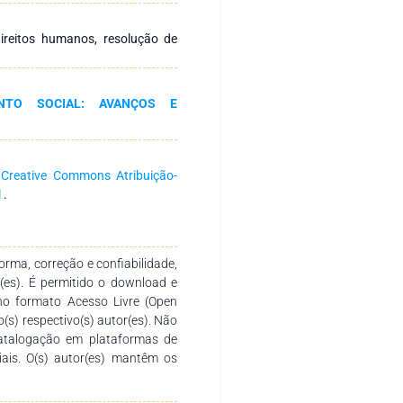
as que não aceitam os direitos
mos resolver conflitos entre
ireitos humanos, resolução de
, respeitando a diversidade e
s? O filósofo Jürgen Habermas
 essas questões com sua teoria
NTO SOCIAL: AVANÇOS E
ntal do direito. Essa abordagem
 facilitar a aceitação deles em
a
Creative Commons Atribuição-
l
.
rma, correção e confiabilidade,
r(es). É permitido o download e
no formato Acesso Livre (Open
o(s) respectivo(s) autor(es). Não
catalogação em plataformas de
ciais. O(s) autor(es) mantêm os