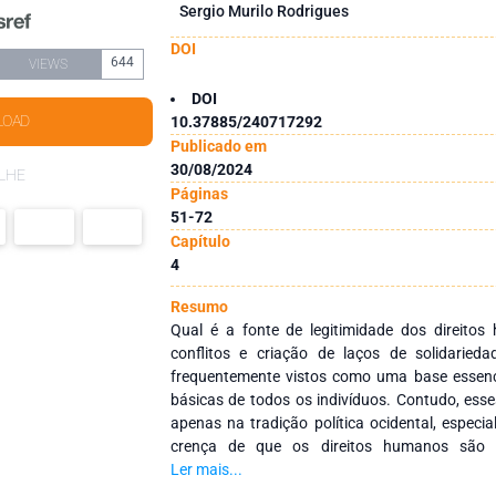
Sergio Murilo Rodrigues
DOI
644
VIEWS
DOI
LOAD
10.37885/240717292
Publicado em
30/08/2024
LHE
Páginas
51-72
Capítulo
4
Resumo
Qual é a fonte de legitimidade dos direito
conflitos e criação de laços de solidarie
frequentemente vistos como uma base essenci
básicas de todos os indivíduos. Contudo, esse
apenas na tradição política ocidental, especi
crença de que os direitos humanos são di
irrefutáveis, levanta a questão de que até 
Ler mais...
direitos a culturas que não os reconhecem c