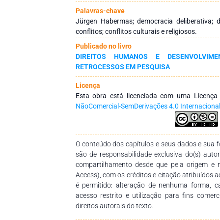
quando tentamos obrigar indivíduos de cultur
Palavras-chave
humanos a adotar essas normas. Como pode
Jürgen Habermas; democracia deliberativa; d
tradições culturais e religiosas diferentes
conflitos; conflitos culturais e religiosos.
promovendo a aceitação dos direitos humano
Publicado no livro
oferece uma perspectiva valiosa para abordar
DIREITOS HUMANOS E DESENVOLVIME
da democracia deliberativa e teoria procedime
RETROCESSOS EM PESQUISA
pode ajudar a legitimar os direitos humanos e
contextos multiculturais.
Licença
Esta obra está licenciada com uma Licenç
NãoComercial-SemDerivações 4.0 Internaciona
O conteúdo dos capítulos e seus dados e sua fo
são de responsabilidade exclusiva do(s) auto
compartilhamento desde que pela origem e 
Access), com os créditos e citação atribuídos a
é permitido: alteração de nenhuma forma, 
acesso restrito e utilização para fins comer
direitos autorais do texto.