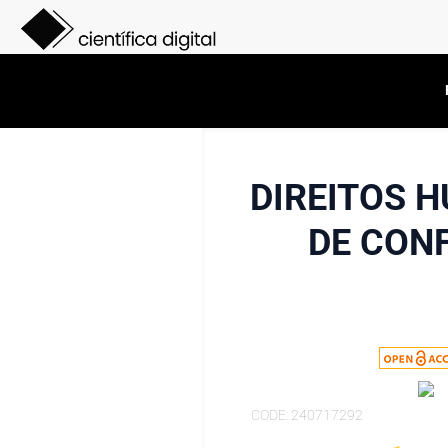
DIREITOS 
DE CON
CODE: 240717292