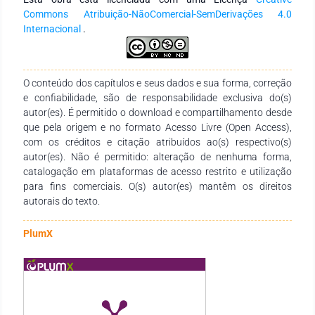
também considera aspectos ambientais, sociais e de
Commons Atribuição-NãoComercial-SemDerivações 4.0
governança ao estabelecer políticas que incentivam práticas
Internacional
.
econômicas sustentáveis. Por meio do fomento a
investimentos em energias renováveis, tecnologias limpas e
boas práticas de responsabilidade social, o Direito Financeiro
contribui para a transição para uma economia que visa a
O conteúdo dos capítulos e seus dados e sua forma, correção
preservação dos recursos naturais. Compreender o papel do
e confiabilidade, são de responsabilidade exclusiva do(s)
Direito Financeiro na promoção do crescimento econômico
autor(es). É permitido o download e compartilhamento desde
sustentável é essencial para a construção de uma sociedade
que pela origem e no formato Acesso Livre (Open Access),
equitativa e responsável.
com os créditos e citação atribuídos ao(s) respectivo(s)
autor(es). Não é permitido: alteração de nenhuma forma,
catalogação em plataformas de acesso restrito e utilização
para fins comerciais. O(s) autor(es) mantêm os direitos
autorais do texto.
PlumX