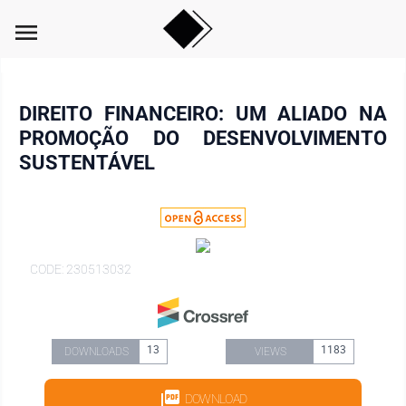
menu
DIREITO FINANCEIRO: UM ALIADO NA
PROMOÇÃO DO DESENVOLVIMENTO
SUSTENTÁVEL
CODE: 230513032
13
1183
DOWNLOADS
VIEWS
DOWNLOAD