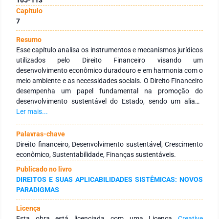
Capítulo
7
Resumo
Esse capítulo analisa os instrumentos e mecanismos jurídicos
utilizados pelo Direito Financeiro visando um
desenvolvimento econômico duradouro e em harmonia com o
meio ambiente e as necessidades sociais. O Direito Financeiro
desempenha um papel fundamental na promoção do
desenvolvimento sustentável do Estado, sendo um aliado
estratégico nesse processo. Explorando a relação entre o
Ler mais...
Direito Financeiro e o crescimento econômico sustentável,
são examinados os mecanismos regulatórios estabelecidos
Palavras-chave
por essa disciplina jurídica para uma gestão responsável dos
Direito financeiro, Desenvolvimento sustentável, Crescimento
recursos públicos. O Direito Financeiro atua na definição das
econômico, Sustentabilidade, Finanças sustentáveis.
formas de arrecadação, elaboração do orçamento público,
Publicado no livro
fiscalização das contas e implementação de políticas fiscais e
DIREITOS E SUAS APLICABILIDADES SISTÊMICAS: NOVOS
monetárias. Além disso, destaca-se o papel do Direito
PARADIGMAS
Financeiro na promoção da transparência, da
responsabilidade fiscal e da prestação de contas, com
Licença
mecanismos de controle e accountability. O Direito Financeiro
Esta obra está licenciada com uma Licença
Creative