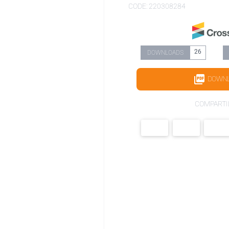
CODE: 220308284
26
DOWNLOADS
DOWN
COMPARTI