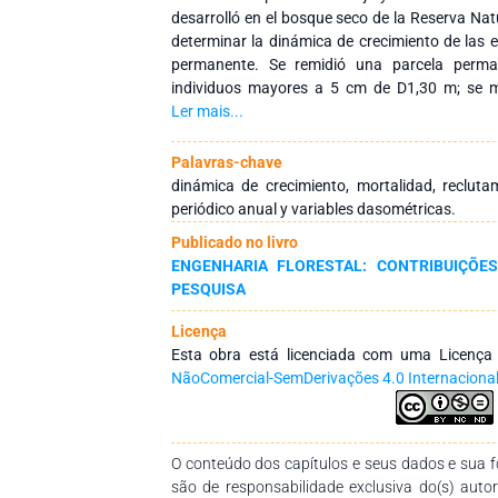
desarrolló en el bosque seco de la Reserva Natu
determinar la dinámica de crecimiento de las 
permanente. Se remidió una parcela perma
individuos mayores a 5 cm de D1,30 m; se mi
incluyendo los individuos nuevos o ingresos
Ler mais...
incremento periódico del D1,30 m, altura, área
935 individuos/ha, de 30 especies de 29 gén
Palavras-chave
mortalidad del 2,5 (195 individuos) y 168 indi
dinámica de crecimiento, mortalidad, recluta
representan el 2,2 %, el dinamismo es de 2,3 
periódico anual y variables dasométricas.
nueve años, se registró un crecimiento en diám
Publicado no livro
3,29 m/ha, en área basal de 0,0208 m2/ha y 
ENGENHARIA FLORESTAL: CONTRIBUIÇÕES
incremento periódico anual del diámetro es 
PESQUISA
0,3629 m/ha/año, de área basal 0,0023 m2
m3/ha/año. Las especies que mayor crecimien
Licença
el periodo son: en D1,30 m Ceiba trichis
Esta obra está licenciada com uma Licenç
macracantha (0,01 m/ha), en altura Ceiba tri
NãoComercial-SemDerivações 4.0 Internaciona
iguanaea (0,86 m/ha), en área basal Ceiba 
Acacia macracantha (0,007 m2/ha), y en volu
m3/ha) y Acacia macracantha (0,065 m3/ha).
O conteúdo dos capítulos e seus dados e sua fo
são de responsabilidade exclusiva do(s) auto