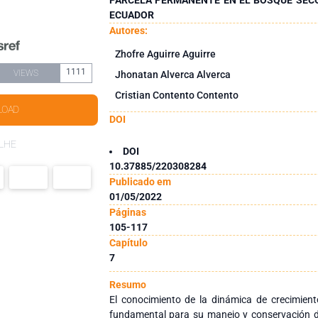
ECUADOR
Autores:
Zhofre Aguirre Aguirre
1111
VIEWS
Jhonatan Alverca Alverca
Cristian Contento Contento
LOAD
DOI
LHE
DOI
10.37885/220308284
Publicado em
01/05/2022
Páginas
105-117
Capítulo
7
Resumo
El conocimiento de la dinámica de crecimient
fundamental para su manejo y conservación de