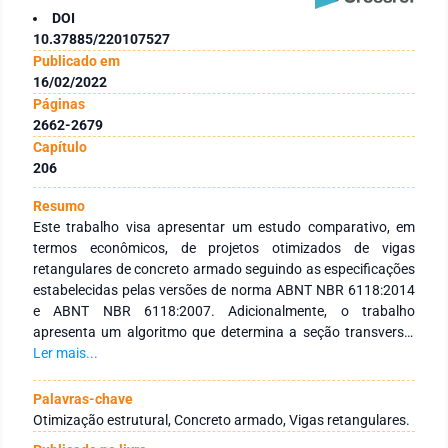
DOI
10.37885/220107527
Publicado em
16/02/2022
Páginas
2662-2679
Capítulo
206
Resumo
Este trabalho visa apresentar um estudo comparativo, em
termos econômicos, de projetos otimizados de vigas
retangulares de concreto armado seguindo as especificações
estabelecidas pelas versões de norma ABNT NBR 6118:2014
e ABNT NBR 6118:2007. Adicionalmente, o trabalho
apresenta um algoritmo que determina a seção transversal
otimizada de tais elementos em função do momento
Ler mais...
solicitante de cálculo. Para tal, a modelagem do problema
atendendo as restrições estabelecidas pelas duas versões de
Palavras-chave
norma é apresentada, destacando-se as divergências
Otimização estrutural, Concreto armado, Vigas retangulares.
relativas ao dimensionamento de vigas de seção retangular.