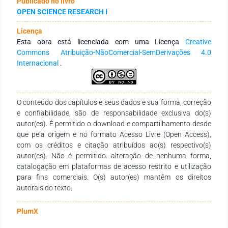
Publicado no livro
Para a implementação computacional do algoritmo de
OPEN SCIENCE RESEARCH I
minimização matemática aplicado ao modelo foi utilizado o
software MATLAB e a função fmincon, presente em sua
Licença
biblioteca auxiliar de otimização. Nesta função foi utilizado o
Esta obra está licenciada com uma Licença
Creative
Método dos Pontos Interiores como método iterativo para
Commons Atribuição-NãoComercial-SemDerivações 4.0
determinação da solução ótima do problema restrito. De
Internacional
.
forma a realizar análises e estabelecer comparativos, são
apresentados resultados referentes a três contextos
distintos: um primeiro, contemplando o estabelecido pela
versão ABNT NBR 6118:2007; e outros dois contemplando o
O conteúdo dos capítulos e seus dados e sua forma, correção
estabelecido pela versão ABNT NBR 6118:2014, com e sem a
e confiabilidade, são de responsabilidade exclusiva do(s)
verificação de flecha em vigas. Os resultados mostram-se
autor(es). É permitido o download e compartilhamento desde
significativos no contexto da otimização do custo dos
que pela origem e no formato Acesso Livre (Open Access),
problemas modelados e permitem concluir que a versão
com os créditos e citação atribuídos ao(s) respectivo(s)
ABNT NBR 6118:2014 leva ao dimensionamento de seções
autor(es). Não é permitido: alteração de nenhuma forma,
transversais retangulares ligeiramente menos econômicas
catalogação em plataformas de acesso restrito e utilização
que a sua versão anterior.
para fins comerciais. O(s) autor(es) mantêm os direitos
autorais do texto.
PlumX