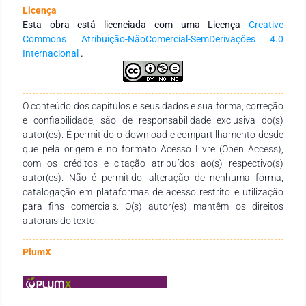
aplicado ao tutor no momento da coleta de sangue,
Licença
relacionadas aos fatores de risco para essas enfermidades.
Esta obra está licenciada com uma Licença
Creative
Como resultado para toxoplasmose, 30 animais (37%)
Commons Atribuição-NãoComercial-SemDerivações 4.0
apresentaram anticorpos da classe IgG e 36 (45%) para IgM.
Internacional
.
O maior título de anticorpos foi de 256 UI para IgG e IgM. O
título 16 UI (47% IgM e 50% IgG) foi o mais frequente, seguido
pelo título 64 UI (44% IgM e 29% IgG) e 256 UI (9% para IgM e
21% para IgG). Para Ehrlichia canis, 12 cães (15%) tiveram
O conteúdo dos capítulos e seus dados e sua forma, correção
resposta para IgG e também para toxoplasmose, significando
e confiabilidade, são de responsabilidade exclusiva do(s)
coinfecção. A resposta para IgM anti-Toxoplasma gondii
autor(es). É permitido o download e compartilhamento desde
condiz com a fase aguda da infecção e, devidoa
que pela origem e no formato Acesso Livre (Open Access),
imunossupressão, a coinfecção com erlichiose canina.
com os créditos e citação atribuídos ao(s) respectivo(s)
autor(es). Não é permitido: alteração de nenhuma forma,
catalogação em plataformas de acesso restrito e utilização
para fins comerciais. O(s) autor(es) mantêm os direitos
autorais do texto.
PlumX