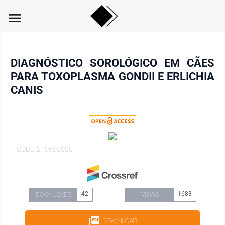
menu
DIAGNÓSTICO SOROLÓGICO EM CÃES
PARA TOXOPLASMA GONDII E ERLICHIA
CANIS
CODE: 210605080
42
1683
DOWNLOADS
VIEWS
DOWNLOAD