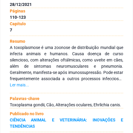
28/12/2021
Páginas
110-123
Capítulo
7
Resumo
A toxoplasmose é uma zoonose de distribuição mundial que
infecta animais e humanos. Causa doença de curso
silencioso, com alterações oftálmicas, como uveíte em cães,
além de sintomas neuromusculares e pneumonia.
Geralmente, manifesta-se após imunossupressão. Pode estar
frequentemente associada a outros processos infecciosos
como cinomose e erlichiose canina, causada pela Ehrlichia
Ler mais...
canis. Este estudo tem como objetivo detectar anticorpos da
classe IgM e IgG anti Toxoplasma gondii e para Ehrlichia canis
Palavras-chave
através da Reação de Imunofluorescência Indireta (RIFI) e
Toxoplasma gondii, Cão, Alterações oculares, Ehrlichia canis.
Teste rápido IDEXX SNAP® 4Dx® Plus em 80 cães com sinais
Publicado no livro
oftálmicos, atendidos no Hospital Veterinário da FMVZ
CIÊNCIA ANIMAL E VETERINÁRIA: INOVAÇÕES E
Unesp, campus Botucatu. Os resultados foram associados
TENDÊNCIAS
com as informações obtidas por meio de questionário