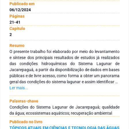
Publicado em
06/12/2024
Páginas
21-41
Capítulo
2
Resumo
O presente trabalho foi elaborado por meio do levantamento
e síntese dos principais resultados de estudos já realizados
das condições hidroquímicas do Sistema Lagunar de
Jacarepaguá, a partir da disponibilização de dados em bases
públicas e de livre acesso, como forma a obter um panorama
geral das condições do sistema lagunar e assim identificar as
problemáticas hidroquímicas recorrentes nesse ecossistema.
Ler mais...
O estudo indicou a dificuldade em encontrar pesquisas que
tenham realizado a análise dos parâmetros hidroquímicos
Palavras-chave
dentro deste sistema, além disso os autores destacaram a
Condições do Sistema Lagunar de Jacarepaguá; qualidade
escassez de informações advindas do monitoramento
da água; ecossistemas aquáticos; recuperação ambiental
ambiental realizado pelo órgão responsável, pois existem
Publicado no livro
diversos dados com falhas nos monitoramentos, dificultando
TÓPICOS ATUAIS EM CIÊNCIAS E TECNOLOGIA DAS ÁGUAS