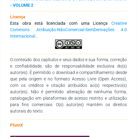
a tabulação e interpretação dos resultados. Através da
- VOLUME 2
avaliação realizada no presente estudo, foi possível identificar
que as principais causas da contaminação do sistema
Licença
lagunar é o despejo de efluentes in natura que ocorre nas
Esta obra está licenciada com uma Licença
Creative
lagoas e na bacia hidrográfica, o crescimento desordenado
Commons Atribuição-NãoComercial-SemDerivações 4.0
de áreas urbanas ao redor deste e a falta de saneamento
Internacional
.
básico adequado, contribuindo para a baixa qualidade de
suas águas. Dessa forma, identifica-se a urgência da adoção
de medidas de recuperação ambiental na área de estudo.
Palavras-chave: Condições do Sistema Lagunar de
O conteúdo dos capítulos e seus dados e sua forma, correção
Jacarepaguá, qualidade da água, ecossistemas aquáticos,
e confiabilidade, são de responsabilidade exclusiva do(s)
recuperação ambiental.
autor(es). É permitido o download e compartilhamento desde
que pela origem e no formato Acesso Livre (Open Access),
com os créditos e citação atribuídos ao(s) respectivo(s)
autor(es). Não é permitido: alteração de nenhuma forma,
catalogação em plataformas de acesso restrito e utilização
para fins comerciais. O(s) autor(es) mantêm os direitos
autorais do texto.
PlumX