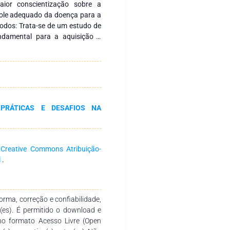
ior conscientização sobre a
role adequado da doença para a
todos: Trata-se de um estudo de
fundamental para a aquisição e
tica específica, evidenciando
ham recebido maior ou menor
: Como resultado, evidenciou-se
da em 3 categorias: DM1, DM2 e
nfluência genética e ambiental.
oram descritas como poliúria,
 PRÁTICAS E DESAFIOS NA
lém de complicações micro e
o ressaltar o quão maléfico a
ipalmente no quadro direcionado
to pode sofrer significativas
a
Creative Commons Atribuição-
mitar atividades básicas no dia a
l
.
rma, correção e confiabilidade,
r(es). É permitido o download e
no formato Acesso Livre (Open