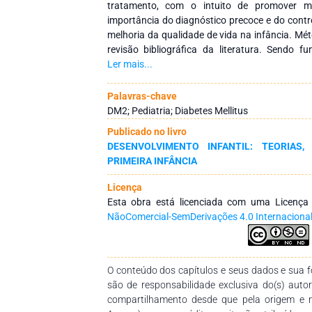
tratamento, com o intuito de promover ma
importância do diagnóstico precoce e do cont
melhoria da qualidade de vida na infância. Mé
revisão bibliográfica da literatura. Sendo 
atualização do conhecimento sobre uma temá
Ler mais...
novas ideias, métodos e subtemas que ten
ênfase na literatura selecionada. Resultados
Palavras-chave
que a Diabetes Mellitus pode ser classifica
DM2; Pediatria; Diabetes Mellitus
monogênico, tendo como principais causas a i
Publicado no livro
Dessa forma, suas manifestações clínicas f
DESENVOLVIMENTO INFANTIL: TEORIAS,
polidipsia, polifagia, entre outras, a
PRIMEIRA INFÂNCIA
macrovasculares. Conclusão: Torna-se válid
patologia diabetes é para o ser humano, princ
Licença
a crianças, cujo processo de desenvolvimen
Esta obra está licenciada com uma Licenç
alterações que irão muitas vezes dificultar ou li
NãoComercial-SemDerivações 4.0 Internaciona
dia destes.
O conteúdo dos capítulos e seus dados e sua fo
são de responsabilidade exclusiva do(s) auto
compartilhamento desde que pela origem e 