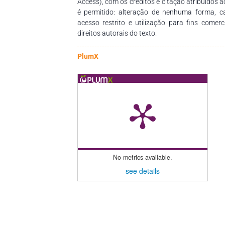
Access), com os créditos e citação atribuídos a
é permitido: alteração de nenhuma forma, 
acesso restrito e utilização para fins comer
direitos autorais do texto.
PlumX
No metrics available.
see details