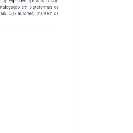
o(s) respectivo(s) autor(es). Não
catalogação em plataformas de
ciais. O(s) autor(es) mantêm os