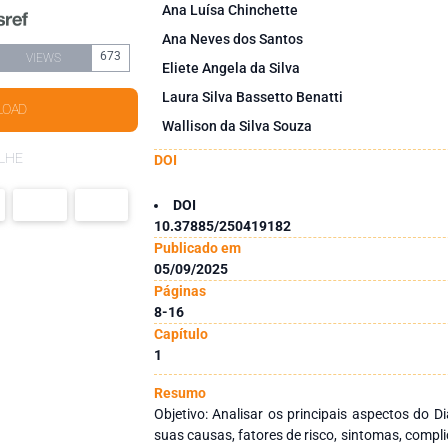
Ana Luísa Chinchette
Ana Neves dos Santos
673
VIEWS
Eliete Angela da Silva
Laura Silva Bassetto Benatti
LOAD
Wallison da Silva Souza
LHE
DOI
DOI
10.37885/250419182
Publicado em
05/09/2025
Páginas
8-16
Capítulo
1
Resumo
Objetivo: Analisar os principais aspectos do Di
suas causas, fatores de risco, sintomas, compl