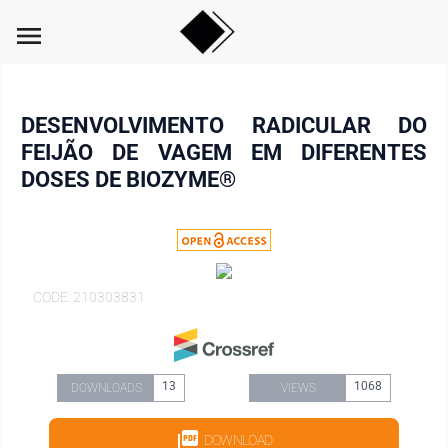
menu
DESENVOLVIMENTO RADICULAR DO
FEIJÃO DE VAGEM EM DIFERENTES
DOSES DE BIOZYME®
CODE: 210303831
13
1068
DOWNLOADS
VIEWS
DOWNLOAD