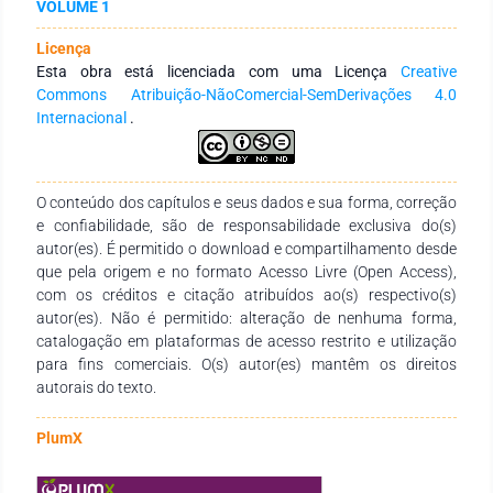
VOLUME 1
totalizando quatro tratamentos,com 0 (testemunha), 5, 10 e
15 mL kg-¹ aplicados nassementes no momento da
Licença
implantação do experimento ecinco repetições. Aos 14 dias
Esta obra está licenciada com uma Licença
Creative
após semeadura foi realizadaa avaliação do crescimento do
Commons Atribuição-NãoComercial-SemDerivações 4.0
sistema radicular em comuso de paquímetro e os dados
Internacional
.
obtidos foram tratados como software Sisvar e submetidos a
análise de regressão a 5%de significância.O tratamento 3
proporcionou maior crescimentoradicular dentre os demais
tratamentos.
O conteúdo dos capítulos e seus dados e sua forma, correção
e confiabilidade, são de responsabilidade exclusiva do(s)
autor(es). É permitido o download e compartilhamento desde
que pela origem e no formato Acesso Livre (Open Access),
com os créditos e citação atribuídos ao(s) respectivo(s)
autor(es). Não é permitido: alteração de nenhuma forma,
catalogação em plataformas de acesso restrito e utilização
para fins comerciais. O(s) autor(es) mantêm os direitos
autorais do texto.
PlumX