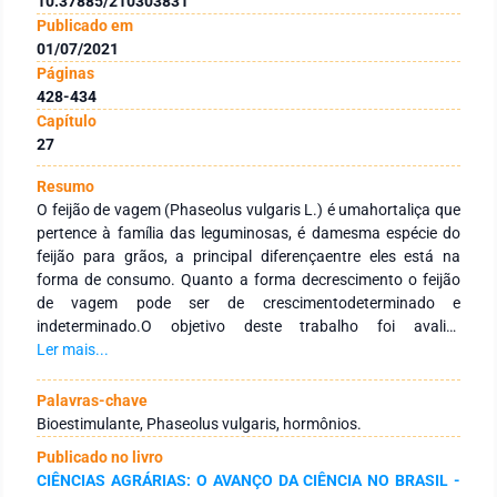
10.37885/210303831
Publicado em
01/07/2021
Páginas
428-434
Capítulo
27
Resumo
O feijão de vagem (Phaseolus vulgaris L.) é umahortaliça que
pertence à família das leguminosas, é damesma espécie do
feijão para grãos, a principal diferençaentre eles está na
forma de consumo. Quanto a forma decrescimento o feijão
de vagem pode ser de crescimentodeterminado e
indeterminado.O objetivo deste trabalho foi avaliar
odesenvolvimento do sistema radicular do feijão de vagemem
Ler mais...
relação as diferentes doses de Biozyme®. Oexperimento foi
realizado na Fazenda Experimental daPontifícia Universidade
Palavras-chave
Católica do Paraná, CampusToledo, localizado no Oeste do
Bioestimulante, Phaseolus vulgaris, hormônios.
Paraná, onde a condução sedeu na casa de vegetação da
Publicado no livro
entidade. Neste experimentofoi utilizado o feijão de vagem
CIÊNCIAS AGRÁRIAS: O AVANÇO DA CIÊNCIA NO BRASIL -
(Phaseolus vulgaris L.) davariedade Manteiga Baixo,