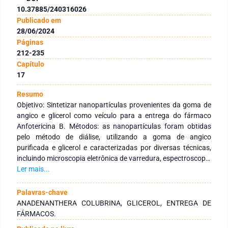
10.37885/240316026
Publicado em
28/06/2024
Páginas
212-235
Capítulo
17
Resumo
Objetivo: Sintetizar nanopartículas provenientes da goma de
angico e glicerol como veículo para a entrega do fármaco
Anfotericina B. Métodos: as nanopartículas foram obtidas
pelo método de diálise, utilizando a goma de angico
purificada e glicerol e caracterizadas por diversas técnicas,
incluindo microscopia eletrônica de varredura, espectroscopia
na região do infravermelho com transformada de Fourrier,
Ler mais...
ressonância magnética nuclear e termogravimetria.
Resultados: O rendimento da goma foi de 78,93%. Os
Palavras-chave
resultados indicaram a incorporação efetiva da Anfotericina
ANADENANTHERA COLUBRINA, GLICEROL, ENTREGA DE
B, além de evidenciar a completa polimerização do glicerol na
FÁRMACOS.
formação das nanopartículas angico branco/glicerol. As