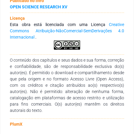
Publicado no livro
nanopartículas de goma apresentaram tamanhos entre 45 e
OPEN SCIENCE RESEARCH XV
270 nm, enquanto as da mistura goma/glicerol variaram de
49 nm a 300 nm, demonstrando uma morfologia esférica
Licença
conforme observado por microscopia eletrônica de varredura.
Esta obra está licenciada com uma Licença
Creative
O estudo de liberação in vitro revelou um padrão controlado
Commons Atribuição-NãoComercial-SemDerivações 4.0
até aproximadamente 24 horas, ajustando-se ao modelo
Internacional
.
matemático Log-Logistic. Conclusão: Esses resultados levam
a crer que a incorporação de glicerol na goma de angico
branco é uma rota viável para o sistema de drug delivery.
O conteúdo dos capítulos e seus dados e sua forma, correção
e confiabilidade, são de responsabilidade exclusiva do(s)
autor(es). É permitido o download e compartilhamento desde
que pela origem e no formato Acesso Livre (Open Access),
com os créditos e citação atribuídos ao(s) respectivo(s)
autor(es). Não é permitido: alteração de nenhuma forma,
catalogação em plataformas de acesso restrito e utilização
para fins comerciais. O(s) autor(es) mantêm os direitos
autorais do texto.
PlumX