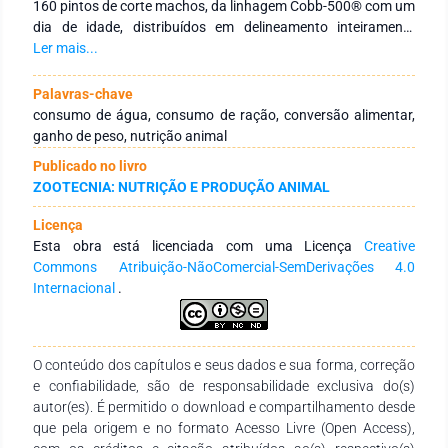
160 pintos de corte machos, da linhagem Cobb-500® com um
dia de idade, distribuídos em delineamento inteiramente
casualizado, com quatro tratamentos e cinco repetições de
Ler mais...
oito aves. Os tratamentos foram constituídos por grupo
controle (0 dias), dois, três e cinco dias de suplementação
Palavras-chave
com complexo aminoácido-vitamínico via água de bebida.
consumo de água, consumo de ração, conversão alimentar,
Foram avaliadas as variáveis de desempenho aos sete e 21
ganho de peso, nutrição animal
dias de idade, o consumo de água diário e total até os sete
Publicado no livro
dias de idade e a morfometria de órgãos digestórios aos 21
ZOOTECNIA: NUTRIÇÃO E PRODUÇÃO ANIMAL
dias de idade. Os dados foram submetidos à análise de
variância e as médias comparadas pelo teste Tukey (5%). O
Licença
consumo de ração, peso médio, ganho de peso médio e
Esta obra está licenciada com uma Licença
Creative
conversão alimentar aos sete e 21 dias de idade não foram
Commons Atribuição-NãoComercial-SemDerivações 4.0
influenciados pelo complexo aminoácido-vitamínico. Da
Internacional
.
mesma forma, o consumo de água diário e total no período de
um a sete dias de idade e a biometria do fígado, moela e
intestino delgado aos 21 dias de idade não foram
influenciados. O uso do complexo aminoácido-vitamínico na
O conteúdo dos capítulos e seus dados e sua forma, correção
água de bebida para frangos de corte nos períodos testado
e confiabilidade, são de responsabilidade exclusiva do(s)
não se faz necessário, pois não melhora o desempenho na
autor(es). É permitido o download e compartilhamento desde
fase inicial de criação.
que pela origem e no formato Acesso Livre (Open Access),