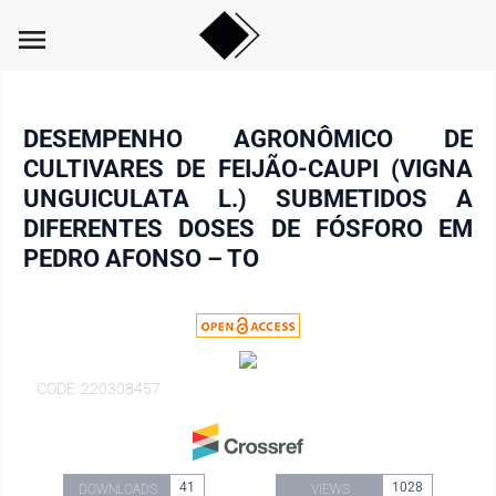
menu
DESEMPENHO AGRONÔMICO DE
CULTIVARES DE FEIJÃO-CAUPI (VIGNA
UNGUICULATA L.) SUBMETIDOS A
DIFERENTES DOSES DE FÓSFORO EM
PEDRO AFONSO – TO
CODE: 220308457
41
1028
DOWNLOADS
VIEWS