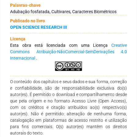
tratamentos, com um total de 36 parcelas. Foram avaliados
Palavras-chave
os componentes da produção das 3 cultivares de feijão-caupi
Adubação fosfatada, Cultivares, Caracteres Biométricos
( BRS Guariba, BRS Tumucumaque e BRS Aracê), sob o efeito
Publicado no livro
de 3 diferentes doses de fósforo (0, 100 e 200 Kg de P2O5 ha-
OPEN SCIENCE RESEARCH III
1) aplicados nas covas de semeadura por meio da fonte
superfosfato simples (18% P2O5). As variáveis avaliadas
Licença
foram: Comprimento 5 de Vagens (COMP5V), Peso de 5
Esta obra está licenciada com uma Licença
Creative
Vagens (P5V), Número de Grãos de 5 Vagens (NG5V), Peso
Commons Atribuição-NãoComercial-SemDerivações 4.0
de Grãos de 5 Vagens (PG5V), Peso de Grãos nas Colheitas 1,
Internacional
.
2 e 3(PC), Número Total de Vagens ( NVT), Peso de 100 Grãos
( P100G), Índice de Grãos (IG) e Produtividade de Grãos
(PROD). A adubação fosfatada teve influência positiva
noscomponentes de produção estudados, exceto no IG,
O conteúdo dos capítulos e seus dados e sua forma, correção
PG5V, P100G e COMP5V. As cultivares BRS Guariba e BRS
e confiabilidade, são de responsabilidade exclusiva do(s)
Tumucumaque apresentaram melhores médias de
autor(es). É permitido o download e compartilhamento desde
produtividade de grãos nas maiores dosagens de fósforo. A
que pela origem e no formato Acesso Livre (Open Access),
cultivar BRS Aracê se comportou de forma indiferente em
com os créditos e citação atribuídos ao(s) respectivo(s)
relação as dosagens de fósforo, o que confere uma excelente
autor(es). Não é permitido: alteração de nenhuma forma,
vantagem.
catalogação em plataformas de acesso restrito e utilização
para fins comerciais. O(s) autor(es) mantêm os direitos
autorais do texto.