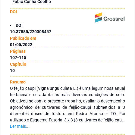
Fábio Cunha Coelho
DOI
DOI
10.37885/220308457
Publicado em
01/05/2022
Páginas
107-115
Capítulo
10
Resumo
O feijão caupi (Vigna unguiculata L.) é uma leguminosa anual
herbácea e se adapta às mais diversas condições de solo.
Objetivou-se com o presente trabalho, avaliar o desempenho
agronômico de cultivares de feijão-caupi submetidos a 3
diferentes doses de fósforo em Pedro Afonso – TO. Foi
utilizado o Esquema Fatorial 3 x 3 (3 cultivares de feijão-caupi
e 3 doses de fósforo) em Delineamento em Blocos
Ler mais...
Casualisados - DBC, com 4 repetições e totalizando 9