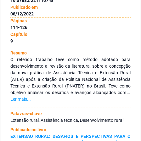
10.37885/221110748
Publicado em
08/12/2022
Páginas
114-126
Capítulo
9
Resumo
O referido trabalho teve como método adotado para
desenvolvimento a revisão da literatura, sobre a concepção
da nova prática de Assistência Técnica e Extensão Rural
(ATER) após a criação da Política Nacional de Assistência
Técnica e Extensão Rural (PNATER) no Brasil. Teve como
objetivo analisar os desafios e avanços alcançados com a
nova política norteadora. Foi abordado sobre o tema, tanto o
Ler mais...
contexto histórico, quanto aos principais entraves da
Extensão Rural na atualidade. Além da importância da
Palavras-chave
Extensão Rural (ER) e as características e necessidades da
Extensão rural, Assistência técnica, Desenvolvimento rural.
agricultura familiar na atualidade. Realizou-se também um
Publicado no livro
breve histórico da ATER no Brasil e a PNATER, propriamente
EXTENSÃO RURAL: DESAFIOS E PERSPECTIVAS PARA O
dita, abordando a colaboração e desafios na sua