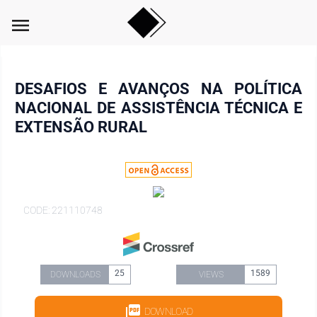
menu
DESAFIOS E AVANÇOS NA POLÍTICA
NACIONAL DE ASSISTÊNCIA TÉCNICA E
EXTENSÃO RURAL
CODE: 221110748
25
1589
DOWNLOADS
VIEWS
DOWNLOAD