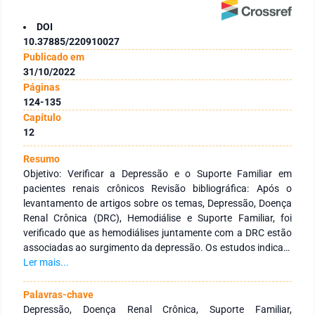
DOI
10.37885/220910027
Publicado em
31/10/2022
Páginas
124-135
Capítulo
12
Resumo
Objetivo: Verificar a Depressão e o Suporte Familiar em
pacientes renais crônicos Revisão bibliográfica: Após o
levantamento de artigos sobre os temas, Depressão, Doença
Renal Crônica (DRC), Hemodiálise e Suporte Familiar, foi
verificado que as hemodiálises juntamente com a DRC estão
associadas ao surgimento da depressão. Os estudos indicam
que isso pode afetar as condições físicas e psicossociais dos
Ler mais...
pacientes, gerando sobrecarga das comorbidades, maiores
complicações da doença, intercorrências hemodialíticas e
Palavras-chave
dependência funcional. Os artigos também mostram que a
Depressão, Doença Renal Crônica, Suporte Familiar,