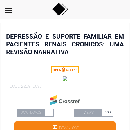
menu
DEPRESSÃO E SUPORTE FAMILIAR EM
PACIENTES RENAIS CRÔNICOS: UMA
REVISÃO NARRATIVA
CODE: 220910027
11
883
DOWNLOADS
VIEWS
DOWNLOAD