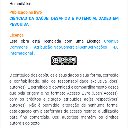
percepção de um adequado suporte familiar está relacionada
Hemodiálise.
ao aumento do senso de segurança em relação à
Publicado no livro
sobrevivência em indivíduos com constantes crises de saúde,
CIÊNCIAS DA SAÚDE: DESAFIOS E POTENCIALIDADES EM
podendo reforçar hábitos saudáveis e minimizar os níveis de
PESQUISA
depressão. Considerações finais: Foi constatado elevado
índice de depressão em Pacientes Renais Crônicos (PRC), o
Licença
que acaba por dificultar o tratamento hemodialítico, sendo
Esta obra está licenciada com uma Licença
Creative
este o mais utilizado atualmente. Os pacientes que percebem
Commons Atribuição-NãoComercial-SemDerivações 4.0
ou que têm um melhor suporte familiar têm minimizados os
Internacional
.
seus sintomas depressivos e alcançam melhores resultados
durante a terapia substitutiva.
O conteúdo dos capítulos e seus dados e sua forma, correção
e confiabilidade, são de responsabilidade exclusiva do(s)
autor(es). É permitido o download e compartilhamento desde
que pela origem e no formato Acesso Livre (Open Access),
com os créditos e citação atribuídos ao(s) respectivo(s)
autor(es). Não é permitido: alteração de nenhuma forma,
catalogação em plataformas de acesso restrito e utilização
para fins comerciais. O(s) autor(es) mantêm os direitos
autorais do texto.