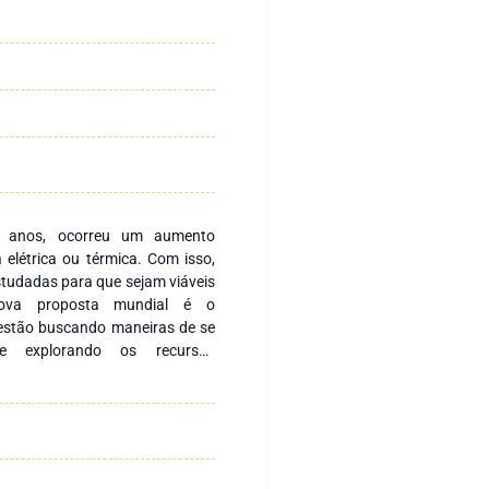
s anos, ocorreu um aumento
 elétrica ou térmica. Com isso,
studadas para que sejam viáveis
nova proposta mundial é o
 estão buscando maneiras de se
nte explorando os recursos
e energia a partir da queima da
ersas formas, entre elas estão
o vegetal. No entanto, ainda há
r processos produtivos, visando
o bibliográfico tendo como base
gia, que abrange a análise de