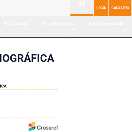
LOGIN
CADASTRO
PT-BR
Para Autores
Para Professores
Para Universidades
LIOGRÁFICA
ICA