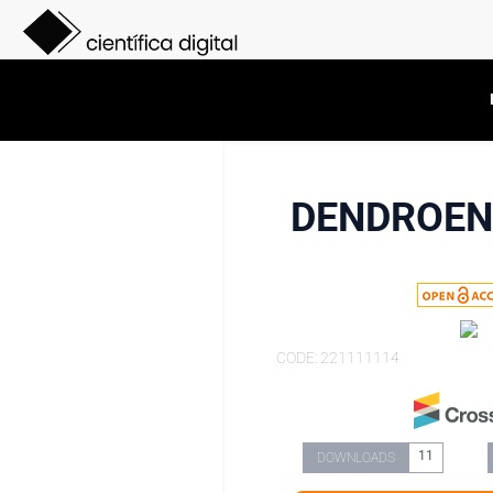
DENDROENE
CODE: 221111114
11
DOWNLOADS