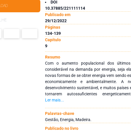
DOI
LOAD
10.37885/221111114
Publicado em
LHE
29/12/2022
Páginas
134-139
Capítulo
9
Resumo
Com o aumento populacional dos último
considerável na demanda por energia, seja ela
novas formas de se obter energia vem sendo e
economicamente e ambientalmente. A 
desenvolvimento sustentável, e muitos países
tornarem autossuficientes energeticame
disponíveis. Uma destas formas é a produção d
Ler mais...
biomassa. A biomassa pode ser obtida de div
madeira, pellets, briquetes, cavaco ou carvã
Palavras-chave
muito a se pesquisar e descobrir para melhora
Gestão, Energia, Madeira.
a eficiência. Este trabalho realizou um estud
Publicado no livro
artigos que tratam a respeito de dendroener