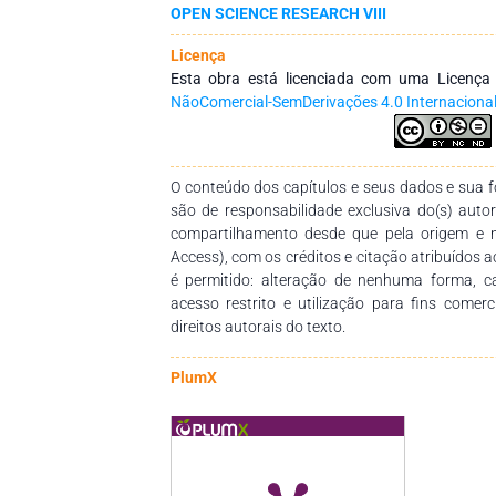
OPEN SCIENCE RESEARCH VIII
matérias primas, processos produtivos ou de 
que os artigos tiveram como resultados que apó
Licença
na forma de pellets ou carvão vegetal, ocor
Esta obra está licenciada com uma Licenç
utilização do mesmo em processos de geraç
NãoComercial-SemDerivações 4.0 Internaciona
aumento do seu poder calorífico. Portanto, é
retorno financeiro conforme a geração de en
demandados esforços para encontrar o 
beneficiamento e geração.
O conteúdo dos capítulos e seus dados e sua fo
são de responsabilidade exclusiva do(s) auto
compartilhamento desde que pela origem e 
Access), com os créditos e citação atribuídos a
é permitido: alteração de nenhuma forma, 
acesso restrito e utilização para fins comer
direitos autorais do texto.
PlumX