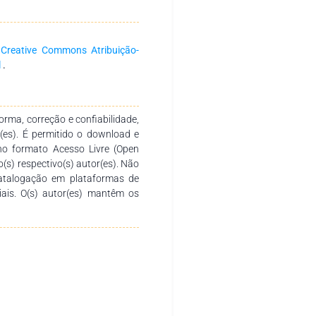
geração de energia. Observou-se
s o beneficiamento do material,
re um aumento da eficiência na
a
Creative Commons Atribuição-
ão termoelétrica, devido a um
l
.
 algo viável e que pode ter um
ergia. Para isso, cada dia são
modelo ideal de produção,
rma, correção e confiabilidade,
r(es). É permitido o download e
no formato Acesso Livre (Open
o(s) respectivo(s) autor(es). Não
catalogação em plataformas de
ciais. O(s) autor(es) mantêm os