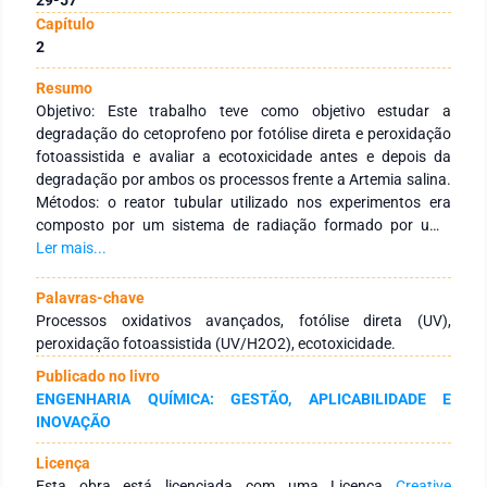
Capítulo
2
Resumo
Objetivo: Este trabalho teve como objetivo estudar a
degradação do cetoprofeno por fotólise direta e peroxidação
fotoassistida e avaliar a ecotoxicidade antes e depois da
degradação por ambos os processos frente a Artemia salina.
Métodos: o reator tubular utilizado nos experimentos era
composto por um sistema de radiação formado por uma
lâmpada UV de comprimento de onda de 254 nm, inserida
Ler mais...
concentricamente a um cilindro de titânio, com operação em
batelada e recirculação da solução. O planejamento
Palavras-chave
experimental 22 foi utilizado para avaliar as variáveis tempo e
Processos oxidativos avançados, fotólise direta (UV),
vazão na degradação do cetoprofeno. Para o teste
peroxidação fotoassistida (UV/H2O2), ecotoxicidade.
toxicológico, foram realizados os ensaios frente à Artemias
Publicado no livro
salinas. Resultados: O método de fotólise direta atingiu a
ENGENHARIA QUÍMICA: GESTÃO, APLICABILIDADE E
máxima degradação de 30,72%, enquanto para o método de
INOVAÇÃO
peroxidação fotoassitida obteve-se 73,07%. Os dois
processos conseguiram suas máximas conversões nos
Licença
limites superiores do planejamento experimental, no entanto,
Esta obra está licenciada com uma Licença
Creative