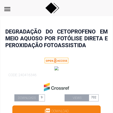
menu
DEGRADAÇÃO DO CETOPROFENO EM
MEIO AQUOSO POR FOTÓLISE DIRETA E
PEROXIDAÇÃO FOTOASSISTIDA
CODE: 240416346
9
702
DOWNLOADS
VIEWS
DOWNLOAD