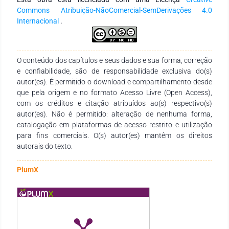
somente o tempo mostrou-se estatisticamente significativo
Commons Atribuição-NãoComercial-SemDerivações 4.0
no nível de confiança de 95%. As ecotoxicidades encontradas
Internacional
.
para as amostras iniciais do cetoprofeno são maiores que as
amostras finais, após o tratamento, indicando que os
produtos gerados na sua degradação são menos tóxicos que
o próprio fármaco. Conclusão: degradou-se o cetoprofeno
O conteúdo dos capítulos e seus dados e sua forma, correção
por processos oxidativos avançados, uma vez que
e confiabilidade, são de responsabilidade exclusiva do(s)
apresentaram conversão do fármaco em todos os ensaios
autor(es). É permitido o download e compartilhamento desde
realizados. A aplicação do processo de fotólise direta
que pela origem e no formato Acesso Livre (Open Access),
apresentou conversões mais baixas nos experimentos
com os créditos e citação atribuídos ao(s) respectivo(s)
estudados. O método de peroxidação fotoassistida
autor(es). Não é permitido: alteração de nenhuma forma,
apresentou os melhores percentuais de degradação, com
catalogação em plataformas de acesso restrito e utilização
conversões acima de 50% em todos os ensaios. Nos ensaios
para fins comerciais. O(s) autor(es) mantêm os direitos
de toxicidade frente a Artemia salina constatou-se que as
autorais do texto.
amostras de cetoprofeno apresentaram maior toxicidade
quando comparado com as amostras que foram tratadas por
PlumX
POA.