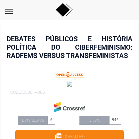
menu
DEBATES PÚBLICOS E HISTÓRIA
POLÍTICA DO CIBERFEMINISMO:
RADFEMS VERSUS TRANSFEMINISTAS
CODE: 230814085
6
946
DOWNLOADS
VIEWS
DOWNLOAD