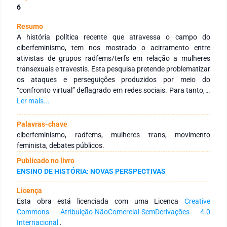
6
Resumo
A história política recente que atravessa o campo do
ciberfeminismo, tem nos mostrado o acirramento entre
ativistas de grupos radfems/terfs em relação a mulheres
transexuais e travestis. Esta pesquisa pretende problematizar
os ataques e perseguições produzidos por meio do
“confronto virtual” deflagrado em redes sociais. Para tanto, é
imprescindível analisar o discurso moral sob a premissa da
Ler mais...
biologização do corpo sustentado pelas feministas radicais.
Também será analisado o discurso das mulheres trans, suas
Palavras-chave
reflexões críticas e contribuições ao movimento feminista,
ciberfeminismo, radfems, mulheres trans, movimento
para em seguida pensar como esse embate se insere no
feminista, debates públicos.
âmbito dos debates públicos.
Publicado no livro
ENSINO DE HISTÓRIA: NOVAS PERSPECTIVAS
Licença
Esta obra está licenciada com uma Licença
Creative
Commons Atribuição-NãoComercial-SemDerivações 4.0
Internacional
.