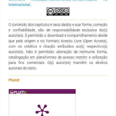
dimensões básicas da profissionalidade: qualificação
Internacional
.
especializada, credenciamento profissional e autonomia
técnica; sendo possível sugerir que a referida profissão não
está sendo desprofissionalizada, mas sim, passando por
processo de precarização, como outras profissões liberais.
O conteúdo dos capítulos e seus dados e sua forma, correção
e confiabilidade, são de responsabilidade exclusiva do(s)
autor(es). É permitido o download e compartilhamento desde
que pela origem e no formato Acesso Livre (Open Access),
com os créditos e citação atribuídos ao(s) respectivo(s)
autor(es). Não é permitido: alteração de nenhuma forma,
catalogação em plataformas de acesso restrito e utilização
para fins comerciais. O(s) autor(es) mantêm os direitos
autorais do texto.
PlumX