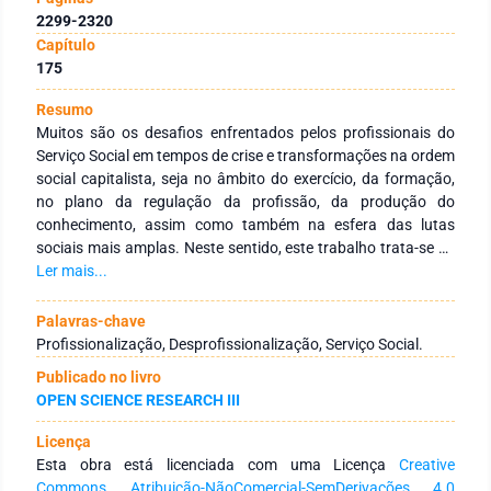
2299-2320
Capítulo
175
Resumo
Muitos são os desafios enfrentados pelos profissionais do
Serviço Social em tempos de crise e transformações na ordem
social capitalista, seja no âmbito do exercício, da formação,
no plano da regulação da profissão, da produção do
conhecimento, assim como também na esfera das lutas
sociais mais amplas. Neste sentido, este trabalho trata-se de
um estudo de natureza bibliográfica que pretende analisar as
Ler mais...
teses da profissionalização versus desprofissionalização,
bem como a polêmica relacionada ao processo de
Palavras-chave
proletarização de certas categorias, e de que forma essa
Profissionalização, Desprofissionalização, Serviço Social.
discussão tem se dado em torno d Serviço Social. Para tanto,
Publicado no livro
o artigo teve como base metodológica, a concepção
OPEN SCIENCE RESEARCH III
materialista-dialética, e principal aporte teórico, as
contribuições de Guerra (2016; 2017), Netto (2011; 2013),
Licença
Iamamoto (2015; 2017),Trindade (2001; 2014) e Braverman
Esta obra está licenciada com uma Licença
Creative
(1987). À guisa de conclusão, pode-se sintetizar em três as
Commons Atribuição-NãoComercial-SemDerivações 4.0