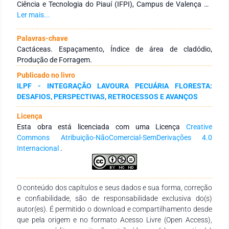
Ciência e Tecnologia do Piauí (IFPI), Campus de Valença do
Piauí. Os tratamentos consistiram em quatro densidades de
Ler mais...
plantio (12.500, 25.000, 50.000 e 100.000 plantas ha-1)
avaliados em um delineamento em blocos ao acaso com
Palavras-chave
quatro repetições. Observou-se efeito positivo das
Cactáceas. Espaçamento, Índice de área de cladódio,
densidades de plantas sobre a produção de biomassa de
Produção de Forragem.
forragem fresca, obtendo-se produção de 200.000 kg ha-1 na
Publicado no livro
densidade de 100.000 plantas ha-1. Essa produtividade está
ILPF - INTEGRAÇÃO LAVOURA PECUÁRIA FLORESTA:
associada principalmente aos maiores volumes, área e
DESAFIOS, PERSPECTIVAS, RETROCESSOS E AVANÇOS
índices de área de cladódios das plantas nas maiores
densidades, conforme a forte correlação entre a BFF e índice
Licença
de área de cladódio. O aumento da densidade de plantas
Esta obra está licenciada com uma Licença
Creative
modifica as características morfofisiológicas da palma cv.
Commons Atribuição-NãoComercial-SemDerivações 4.0
Orelha de Elefante Mexicana, com impacto na produção de
Internacional
.
biomassa de forragem fresca. Com índices pluviométricos
semelhantes ao deste estudo ou uso de irrigação, pode-se
adotar densidade de 100.000 plantas ha-1 no cultivo da
palma forrageira cv. Orelha de Elefante Mexicana.
O conteúdo dos capítulos e seus dados e sua forma, correção
e confiabilidade, são de responsabilidade exclusiva do(s)
autor(es). É permitido o download e compartilhamento desde
que pela origem e no formato Acesso Livre (Open Access),