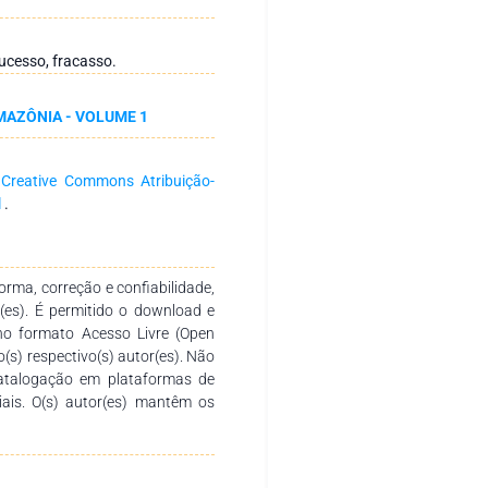
cesso e outro de fracasso.
, constatou-se que ambas as
o cooperativismo. No entanto, o
ucesso, fracasso.
 das diretorias e o número de
haver sucesso é necessário um
AZÔNIA - VOLUME 1
atividades e gestão democrática
a
Creative Commons Atribuição-
l
.
rma, correção e confiabilidade,
r(es). É permitido o download e
no formato Acesso Livre (Open
o(s) respectivo(s) autor(es). Não
catalogação em plataformas de
ciais. O(s) autor(es) mantêm os