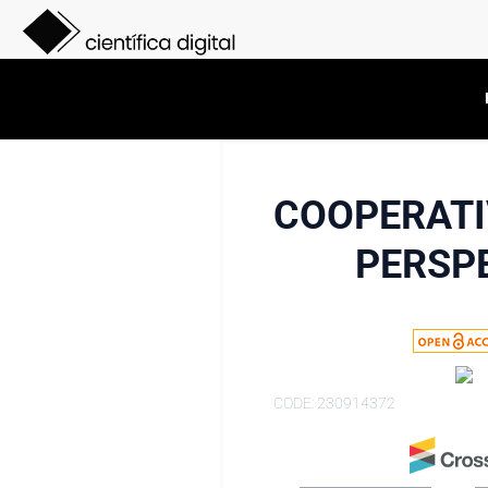
COOPERATI
PERSP
CODE: 230914372