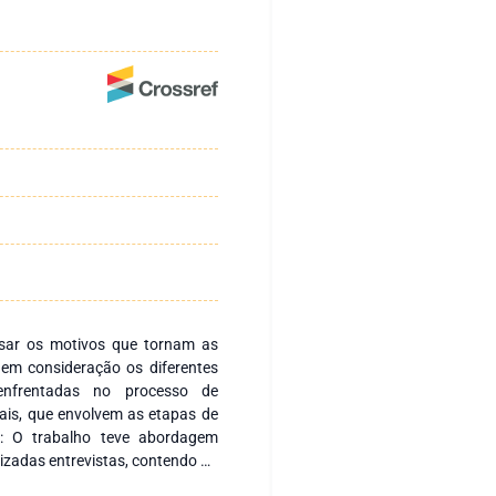
lisar os motivos que tornam as
em consideração os diferentes
enfrentadas no processo de
iais, que envolvem as etapas de
: O trabalho teve abordagem
izadas entrevistas, contendo 20
ento de duas cooperativas no