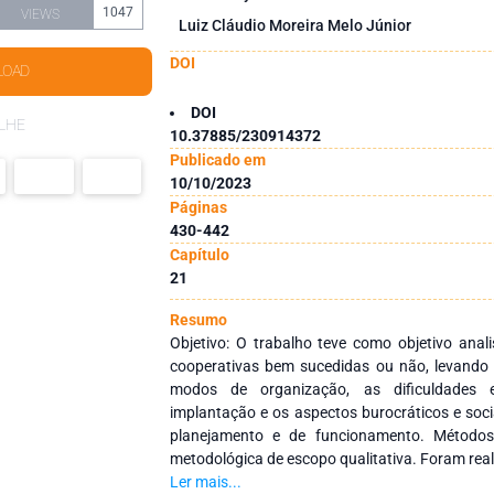
1047
VIEWS
Luiz Cláudio Moreira Melo Júnior
DOI
LOAD
DOI
LHE
10.37885/230914372
Publicado em
10/10/2023
Páginas
430-442
Capítulo
21
Resumo
Objetivo: O trabalho teve como objetivo ana
cooperativas bem sucedidas ou não, levando 
modos de organização, as dificuldades 
implantação e os aspectos burocráticos e soc
planejamento e de funcionamento. Métodos
metodológica de escopo qualitativa. Foram real
perguntas acerca da fundação e funcionam
Ler mais...