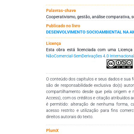
Nordeste Paraense, sendo um caso de su
Resultados: Como principais resultados
Palavras-chave
cooperativas continham, em si, a identidade d
Cooperativismo, gestão, análise comparativa, s
que as difere é a transparência das ações
Publicado no livro
cooperados. Conclusão: Infere-se que para 
DESENVOLVIMENTO SOCIOAMBIENTAL NA AM
apoio técnico especializado, planejamento das 
e participativa.
Licença
Esta obra está licenciada com uma Licenç
NãoComercial-SemDerivações 4.0 Internaciona
O conteúdo dos capítulos e seus dados e sua fo
são de responsabilidade exclusiva do(s) auto
compartilhamento desde que pela origem e 
Access), com os créditos e citação atribuídos a
é permitido: alteração de nenhuma forma, 
acesso restrito e utilização para fins comer
direitos autorais do texto.
PlumX